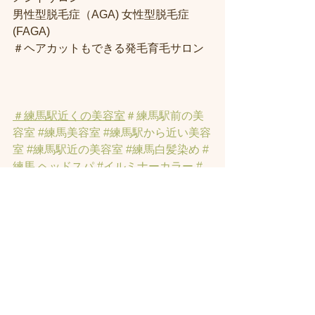
男性型脱毛症（AGA) 女性型脱毛症 
(FAGA)
＃ヘアカットもできる発毛育毛サロン
＃練馬駅近くの美容室
＃練馬駅前の美
容室
#練馬美容室
#練馬駅から近い美容
室
#練馬駅近の美容室
#練馬白髪染め
#
練馬 ヘッドスパ
#イルミナーカラー
#
練馬髪質改善トリートメント
#練馬ト
リートメント
#素髪トリートメント
 #練
馬駅から近くの美容室
#練馬ヘッドス
パ
#練馬美容院
 ＃ハイライト 
#白髪ぼ
かしハイライト
 ＃オーガニックカラー 
#縮毛矯正
#インナーカラー
#練馬発
毛
#トラックオイル
#練馬トリートメン
ト
#ハリーポッターの街
#髪のお悩みの