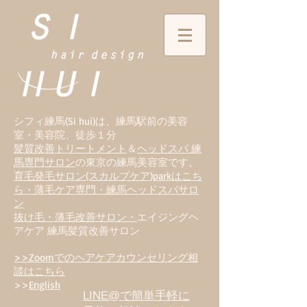
シフィ練馬(Si hui)は、
練
馬駅前の美容
室・美容院、徒歩１分
髪質改善トリートメント
＆
ヘッドスパ 練
馬専門サロン
の東京の練馬美容室です。
育毛発毛サロン(スカルプケア)parkはこち
ら・薄毛ケア専門・練馬ヘッドスパサロ
ン
抜け毛・薄毛改善サロン・
エイジングヘ
アケア 練馬髪質改善サロン
>>Zoomでのヘアケアカウンセリング相
談はこちら
>>
English
LINE@で簡単手軽に