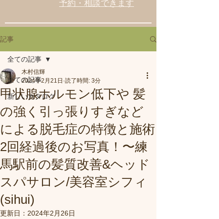
予約・相談できます
記事
全ての記事
木村信輝
全ての記事
2024年2月21日
読了時間: 3分
甲状腺ホルモン低下や 髪
新しいカタログ
の強く引っ張りすぎなど
による脱毛症の特徴と施術
2回経過後のお写真！〜練
馬駅前の髪質改善&ヘッド
スパサロン/美容室シフィ
(sihui)
更新日：
2024年2月26日