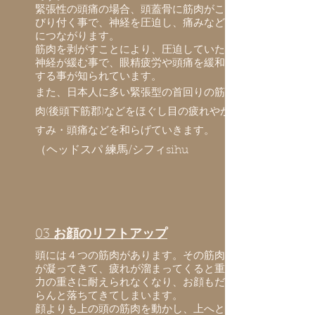
緊張性の頭痛の場合、頭蓋骨に筋肉がこ
びり付く事で、神経を圧迫し、痛みなど
につながります。
筋肉を剥がすことにより、圧迫していた
神経が緩む事で、眼精疲労や頭痛を緩和
する事が知られています。
また、日本人に多い緊張型の首回りの筋
肉(後頭下筋郡)などをほぐし目の疲れやか
すみ・頭痛などを和らげていきます。
​（ヘッドスパ 練馬/シフィsihu
03
お顔のリフトアップ
頭には４つの筋肉があります。その筋肉
が凝ってきて、疲れが溜まってくると重
力の重さに耐えられなくなり、お顔もだ
らんと落ちてきてしまいます。
顔よりも上の頭の筋肉を動かし、上へと