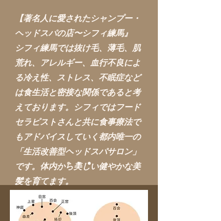
【著名人に愛されたシャンプー・
ヘッドスパの店〜
シフィ練馬』
シフィ練馬では抜け毛、薄毛、肌
荒れ、アレルギー、血行不良によ
る冷え性、ストレス、不眠症など
は食生活と密接な関係であると考
えております。シフィではフード
セラピストさんと共に食事療法で
もアドバイスしていく都内唯一の
「生活改善型ヘッドスパサロン」
です。体内から
美しい健やかな美
髪を育てます。