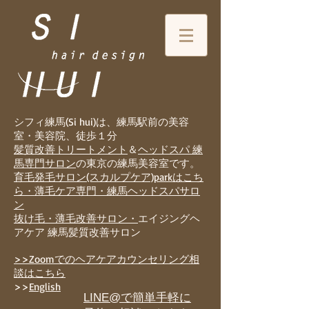
シフィ練馬(Si hui)は、
練
馬駅前の美容
室・美容院、徒歩１分
髪質改善トリートメント
＆
ヘッドスパ 練
馬専門サロン
の東京の練馬美容室です。
育毛発毛サロン(スカルプケア)parkはこち
ら・薄毛ケア専門・練馬ヘッドスパサロ
ン
抜け毛・薄毛改善サロン・
エイジングヘ
アケア 練馬髪質改善サロン
>>Zoomでのヘアケアカウンセリング相
談はこちら
>>
English
LINE@で簡単手軽に