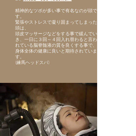
精神的なツボが多い事で有名なのが頭で
す。
緊張やストレス
で凝り固まってしまった
頭は、
頭皮マッサージなどをする事で緩んでい
き、一日に３回～４回入れ替わると言わ
れている脳脊髄液の質を良くする事で、
身体全体の健康に良いと期待されていま
す。
​(練馬ヘッドスパ)