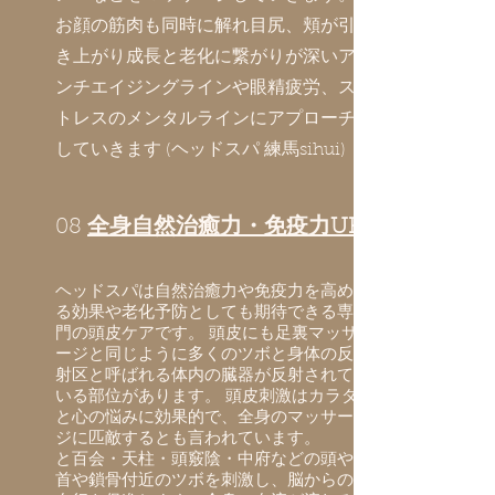
お顔の筋肉も同時に解れ目尻、頬が引
き上がり成長と老化に繋がりが深いア
ンチエイジングラインや眼精疲労、ス
トレスのメンタルラインにアプローチ
していきます (ヘッドスパ 練馬sihui)
08
全身自然治癒力・免疫力UP
ヘッドスパは自然治癒力や免疫力を高め
る効果や老化予防としても期待できる専
門の頭皮ケアです。 頭皮にも足裏マッサ
ージと同じように多くのツボと身体の反
射区と呼ばれる体内の臓器が反射されて
いる部位があります。 頭皮刺激はカラダ
と心の悩みに効果的で、全身のマッサー
ジに匹敵するとも言われています。
と百会・天柱・頭竅陰・中府などの頭や
首や鎖骨付近のツボを刺激し、脳からの