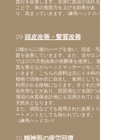
血行を促進します。全身に血流が流れる
ことで、体の免疫力を上げる効果があ
り、高まっていきます。(練馬ヘッドスパ)
09
頭皮改善・髪質改善
11種から22種のハーブを使い、頭皮・毛
髪を改善していきます。また、当サロン
では100%天然由来の発酵液を使用し、髪
質を整えながらヘッドマッサージをして
いきます。こちらの原料は主にイネ科の
植物で沼地や沢に自生し、食用としても
利用される植物になります。すぐれた浄
化作用などがあり、琵琶湖など全国5つの
湖沼の水質保全計画にも活用されている
天然水となります。
また、病院などでも使用された改善トリ
ートメントとしても知られています。
（練馬ヘッドスパ)
10
精神面の疲労回復