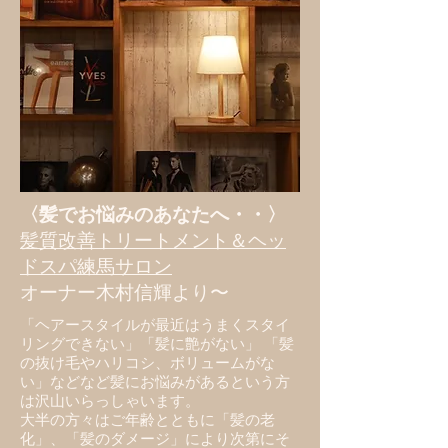
〈髪でお悩みのあなたへ・・〉
髪質改善トリートメント＆ヘッ
ドスパ練馬サロン
オーナー木村信輝より〜
「ヘアースタイルが最近はうまくスタイ
リングできない」「髪に艶がない」 「髪
の抜け毛やハリコシ、ボリュームがな
い」などなど髪にお悩みがあるという方
は沢山いらっしゃいます。
​大半の方々はご年齢とともに「髪の老
化」、「髪のダメージ」により次第にそ