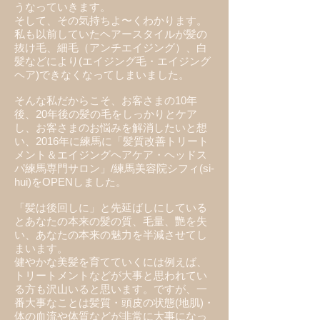
うなっていきます。
そして、その気持ちよ〜くわかります。
私も以前していたヘアースタイルが髪の
抜け毛、細毛（アンチエイジング）、白
髪などにより(エイジング毛・エイジング
ヘア)できなくなってしまいました。
そんな私だからこそ、お客さまの10年
後、20年後の髪の毛をしっかりとケア
し、お客さまのお悩みを解消したいと想
い、2016年に練馬に「髪質改善トリート
メント＆エイジングヘアケア・ヘッドス
パ練馬専門サロン」/練馬美容院シフィ(si-
hui)をOPENしました。
「髪は後回しに」と先延ばしにしている
とあなたの本来の髪の質、毛量、艷を失
い、あなたの本来の魅力を半減させてし
まいます。
​健やかな​美髪を育てていくには例えば、
トリートメントなどが大事と思われてい
る方も沢山いると思います。​ですが、一
番大事なことは髪質・頭皮の状態(地肌)・
体の血流や体質などが非常に大事になっ