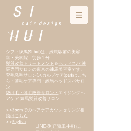
シフィ練馬(Si hui)は、
練
馬駅前の美容
室・美容院、徒歩１分
髪質改善トリートメント
＆
ヘッドスパ 練
馬専門サロン
の東京の練馬美容室です。
育毛発毛サロン(スカルプケア)parkはこち
ら・薄毛ケア専門・練馬ヘッドスパサロ
ン
抜け毛・薄毛改善サロン・
エイジングヘ
アケア 練馬髪質改善サロン
>>Zoomでのヘアケアカウンセリング相
談はこちら
>>
English
LINE@で簡単手軽に