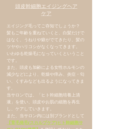
​頭皮幹細胞エイジングヘア
ケア
エイジング毛ってご存知でしょうか？
髪もご年齢を重ねていくと、白髪だけで
はなく、うねりや癖がでてきたり、髪の
ツヤやハリコシがなくなってきます。
​いわゆる乾燥毛になっていくということ
です。
また、頭皮も加齢による女性ホルモンの
減少などにより、乾燥や痒み、炎症・匂
い、くすみなども出るようになってきま
す。
​当サロンでは、「ヒト幹細胞培養上清
液」を使い、頭皮やお肌の細胞を再生
し、
ケアしていきます。
また、当サロン内には別ブランドとして
【育毛発毛(スカルプケア)ヒト幹細胞サ