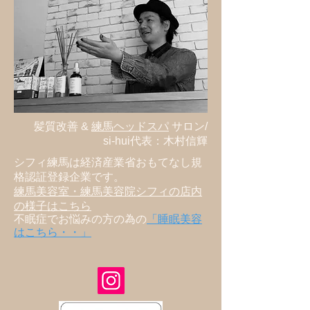
髪質改善 &
練馬ヘッドスパ
サロン
/
si-hui代表
：木村信輝
​シフィ練馬
は経済産業省おもてなし規
格認証登録企業です。
練馬美容室・練馬美容院シフィの店内
の様子はこちら
​不眠症でお悩みの方の為の
「睡眠美容
はこちら・・」