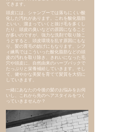
てきます。
頭皮には、シャンプーでは落ちにくい酸
化した汚れがあります。これを酸化脂肪
といい、溜まっていくと抜け毛を多くし
たり、頭皮の臭いなどの原因になること
が多いのですが、強力な洗剤で取り除こ
うとすると、頭皮環境を乱す原因にもな
り、髪の育毛の妨げにもなります。シフ
ィ練馬ではこういった酸化脂肪などの頭
皮の汚れを取り除き、きれいになった毛
穴や頭皮に、自然由来のハーブパックで
たっぷりと栄養補給していきます。そし
て、健やかな美髪を育てて髪質を大切に
していきます。
一緒にあなたの今後の髪のお悩みをお伺
いし、これから先のヘアスタイルをつく
っていきませんか？