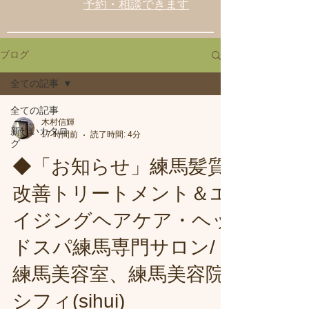
予約・相談できます
ブログ
全ての記事
全ての記事
木村信輝
新しいカタロ
17 時間前
読了時間: 4分
グ
◆「お知らせ」練馬髪質
改善トリートメント＆エ
イジングヘアケア・ヘッ
ドスパ練馬専門サロン/
練馬美容室、練馬美容院
シフィ(sihui)