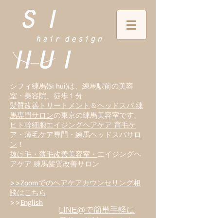
シフィ練馬(Si hui)は、
練
馬駅前の美容
室・美容院、徒歩１分
髪質改善トリートメント
＆
ヘッドスパ 練
馬専門サロン
の東京の練馬美容室です。
ヒト幹細胞エイジングヘアケア 育毛ケ
ア・薄毛ケア専門・練馬ヘッドスパサロ
ン
！
抜け毛・薄毛改善美容室・
エイジングヘ
アケア 練馬髪質改善サロン
>>Zoomでのヘアケアカウンセリング相
談はこちら
>>
English
LINE@で簡単手軽に