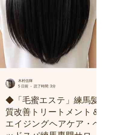
木村信輝
5 日前
読了時間: 3分
◆「毛蜜エステ」練馬髪