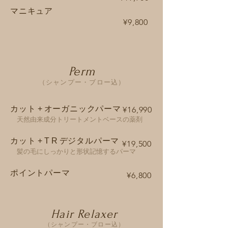
​マニキュア
¥9,800
Perm
（シャンプー・ブロー込）
カッ
ト+
オーガニックパーマ
¥16,990
天然由来成分トリートメントベースの薬剤
カッ
ト+TR
デジタルパーマ
¥19,500
髪の毛にしっかりと形状記憶するパーマ
ポイントパーマ
¥6,800
Hair Relaxer
（シャンプー・ブロー込）