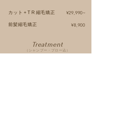
カッ
ト+TR
縮毛矯正
¥29,990~
​前髪縮毛矯正
¥8,900
Treatment
（シャンプー・ブロー込）
プレミアムトリートメント
¥8,900
天然由来成分のものを使用したトリー
トメン
ト剤。髪本来の美しさや艶感を引き出す
耐熱酵素トリートメント
¥28,900
一人一人の髪の毛の質、状態、表情に合わせ
た
トリートメント
​美髪リファイニングトリートメント
当店で独自で開発した最高級なオリジナルト
¥15,800
リー
トメント