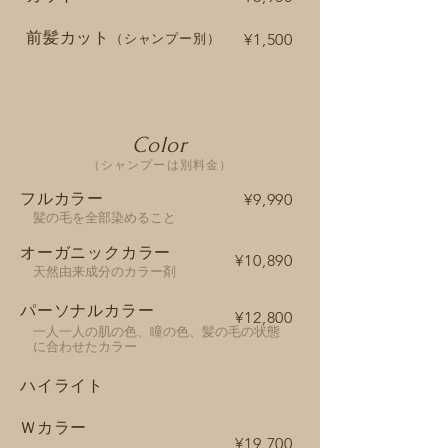
​前髪カット
¥1,500
（シャンプー別）
Color
（シャンプーは別料金）
フルカラー
¥9,990
髪の毛を全部染めること
オーガニックカラー
¥10,890
天然由来成分のカラー剤
パーソナルカラー
¥12,800
一人一人の肌の色、瞳の色、髪の毛の
状態
に合わせたカラー
ハイライト
Ｗカラー
¥19,700