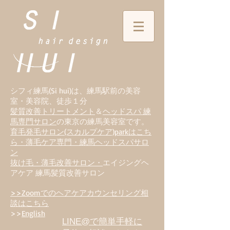
シフィ練馬(Si hui)は、
練
馬駅前の美容
室・美容院、徒歩１分
髪質改善トリートメント
＆
ヘッドスパ 練
馬専門サロン
の東京の練馬美容室です。
育毛発毛サロン(スカルプケア)parkはこち
ら・薄毛ケア専門・練馬ヘッドスパサロ
ン
抜け毛・薄毛改善サロン・
エイジングヘ
アケア 練馬髪質改善サロン
>>Zoomでのヘアケアカウンセリング相
談はこちら
>>
English
LINE@で簡単手軽に