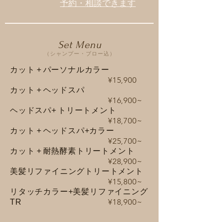
予約・相談できます
Set Menu
（シャンプー・ブロー込）
カッ
ト+
パーソナルカラー
¥15,900
カッ
ト+
ヘッドスパ
¥16,9
00
~
ヘッドスパ
+
トリートメント
¥18,700
~
カッ
ト+
ヘッドスパ+カラー
¥25,700
~
カッ
ト+
耐熱酵素トリートメント
¥28,900
~
美髪リファイニングトリートメント
¥15,800
~
リタッチカラー+美髪リファイニング
¥18,900
~
TR