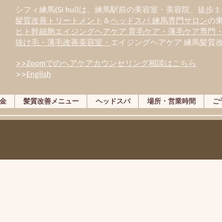
シフィ練馬(Si hui)は、
練
馬駅前の美容室・美容院、徒歩１
髪質改善トリートメント
＆
ヘッドスパ 練馬専門サロン
の
ヒト幹細胞エイジングヘアケア 育毛ケア・薄毛ケア専門
抜け毛・薄毛改善美容室・
エイジングヘアケア 練馬髪質
>>Zoomでのヘアケアカウンセリング相談はこちら
>>
English
金
髪質改善メニュー
ヘッドスパ
場所・営業時間
ご