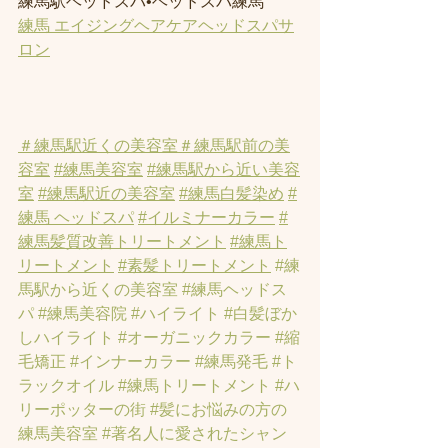
練馬駅ヘッドスパ•ヘッドスパ練馬
練馬 エイジングヘアケアヘッドスパサ
ロン
＃練馬駅近くの美容室
＃練馬駅前の美
容室
#練馬美容室
#練馬駅から近い美容
室
#練馬駅近の美容室
#練馬白髪染め
#
練馬 ヘッドスパ
#イルミナーカラー
#
練馬髪質改善トリートメント
#練馬ト
リートメント
#素髪トリートメント
#練
馬駅から近くの美容室
#練馬ヘッドス
パ
#練馬美容院
#ハイライト
#白髪ぼか
しハイライト
#オーガニックカラー
#縮
毛矯正
#インナーカラー
#練馬発毛
#ト
ラックオイル
#練馬トリートメント
#ハ
リーポッターの街
#髪にお悩みの方の
練馬美容室
#著名人に愛されたシャン