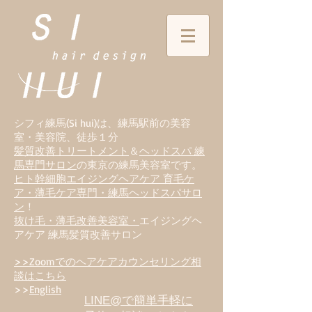
シフィ練馬(Si hui)は、
練
馬駅前の美容
室・美容院、徒歩１分
髪質改善トリートメント
＆
ヘッドスパ 練
馬専門サロン
の東京の練馬美容室です。
ヒト幹細胞エイジングヘアケア 育毛ケ
ア・薄毛ケア専門・練馬ヘッドスパサロ
ン
！
抜け毛・薄毛改善美容室・
エイジングヘ
アケア 練馬髪質改善サロン
>>Zoomでのヘアケアカウンセリング相
談はこちら
>>
English
LINE@で簡単手軽に