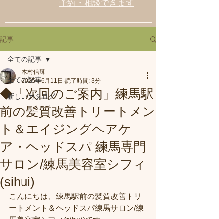
予約・相談できます
記事
全ての記事
木村信輝
全ての記事
2025年6月11日
読了時間: 3分
◆「次回のご案内」練馬駅
新しいカタログ
前の髪質改善トリートメン
ト＆エイジングヘアケ
ア・ヘッドスパ 練馬専門
サロン/練馬美容室シフィ
(sihui)
こんにちは、練馬駅前の髪質改善トリ
ートメント＆ヘッドスパ練馬サロン/練