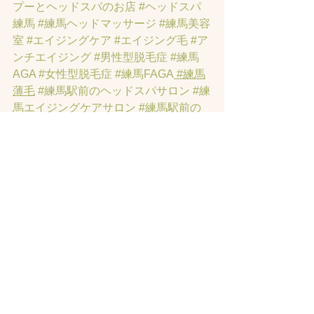
プーとヘッドスパのお店
#ヘッドスパ
練馬
#練馬ヘッドマッサージ
#練馬美容
室
#エイジングケア
#エイジング毛
#ア
ンチエイジング
#男性型脱毛症
#練馬
AGA
#女性型脱毛症
#練馬FAGA
 #練馬
薄毛
#練馬駅前のヘッドスパサロン
#練
馬エイジングケアサロン
#練馬駅前の
エイジングケアサロン
#ヘッドスパ練
馬駅
#練馬美容室
#エイジングヘア練
馬
#髪のアンチエイジング専門サロン
#
髪質改善トリートメント練馬
#ヘッド
スパ練馬
#練馬リンパマッサージ
#練馬
ヘッドスパ
#練馬ヘッドマッサージ
#ホ
ットペッパービューティーの口コミあ
てにならない
#練馬駅ヘッドスパ
#豊島
園ヘッドスパ
#髪改善
#髪質
#脳疲労改
善
#東京ヘッドスパ
#トステアトリート
メント
#ヘッドスパ練馬駅
#髪質改善練
馬区
#ヘッドスパ東京
#睡眠美容
#髪質