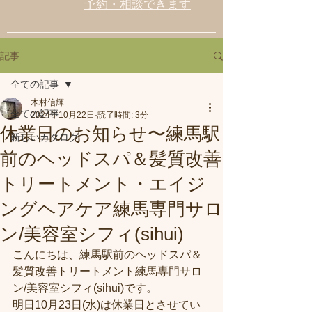
予約・相談できます
記事
全ての記事
木村信輝
全ての記事
2024年10月22日
読了時間: 3分
休業日のお知らせ〜練馬駅
新しいカタログ
前のヘッドスパ＆髪質改善
トリートメント・エイジ
ングヘアケア練馬専門サロ
ン/美容室シフィ(sihui)
こんにちは、練馬駅前のヘッドスパ＆
髪質改善トリートメント練馬専門サロ
ン/美容室シフィ(sihui)です。
明日10月23日(水)は休業日とさせてい