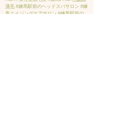
薄毛
#練馬駅前のヘッドスパサロン
#練
馬エイジングケアサロン
#練馬駅前の
エイジングケアサロン
#ヘッドスパ練
馬駅
#練馬美容室
#エイジングヘア練
馬
#髪のアンチエイジング専門サロン
#
髪質改善トリートメント練馬
#ヘッド
スパ練馬
#練馬リンパマッサージ
#練馬
ヘッドスパ
#練馬ヘッドマッサージ
#ホ
ットペッパービューティーの口コミあ
てにならない
#練馬駅ヘッドスパ
#豊島
園ヘッドスパ
#髪改善
#髪質
#脳疲労改
善
#東京ヘッドスパ