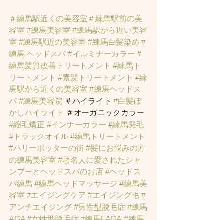
＃練馬駅近くの美容室
＃練馬駅前の美
容室
#練馬美容室
#練馬駅から近い美容
室
#練馬駅近の美容室
#練馬白髪染め
#
練馬 ヘッドスパ
#イルミナーカラー
#
練馬髪質改善トリートメント
#練馬ト
リートメント
#素髪トリートメント
#練
馬駅から近くの美容室
#練馬ヘッドス
パ
#練馬美容院
 ＃ハイライト 
#白髪ぼ
かしハイライト
 ＃オーガニックカラー 
#縮毛矯正
#インナーカラー
#練馬発毛
#トラックオイル
#練馬トリートメント
#ハリーポッターの街
#髪にお悩みの方
の練馬美容室
#著名人に愛されたシャ
ンプーとヘッドスパのお店
#ヘッドス
パ練馬
#練馬ヘッドマッサージ
#練馬美
容室
#エイジングケア
#エイジング毛
#
アンチエイジング
#男性型脱毛症
#練馬
AGA
#女性型脱毛症
#練馬FAGA
 #練馬