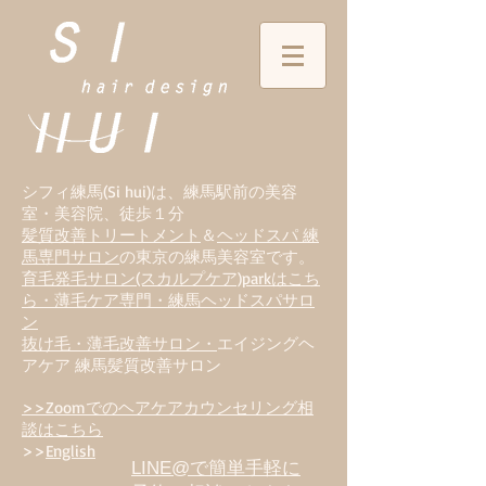
シフィ練馬(Si hui)は、
練
馬駅前の美容
室・美容院、徒歩１分
髪質改善トリートメント
＆
ヘッドスパ 練
馬専門サロン
の東京の練馬美容室です。
育毛発毛サロン(スカルプケア)parkはこち
ら・薄毛ケア専門・練馬ヘッドスパサロ
ン
抜け毛・薄毛改善サロン・
エイジングヘ
アケア 練馬髪質改善サロン
>>Zoomでのヘアケアカウンセリング相
談はこちら
>>
English
LINE@で簡単手軽に