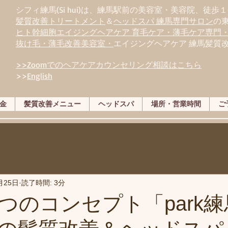
シフィ練馬(Si hui)は、
練
馬駅前の美容室・美容院、徒歩１
髪質改善トリートメント
＆
ヘッドスパ 練馬専門サロン
の
ヒト幹細胞エイジングヘアケア 育毛ケア・薄毛ケア専門
抜け毛・薄毛改善美容室・
エイジングヘアケア 練馬髪質
>>Zoomでのヘアケアカウンセリング相談はこちら
>>
English
金
髪質改善メニュー
ヘッドスパ
場所・営業時間
ご
月25日
読了時間: 3分
つのコンセプト「park