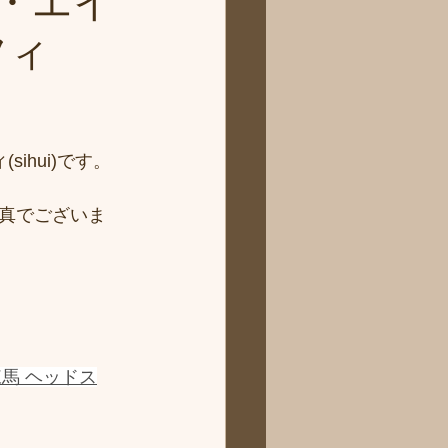
・エイ
フィ
ihui)です。
写真でございま
練馬 ヘッドス