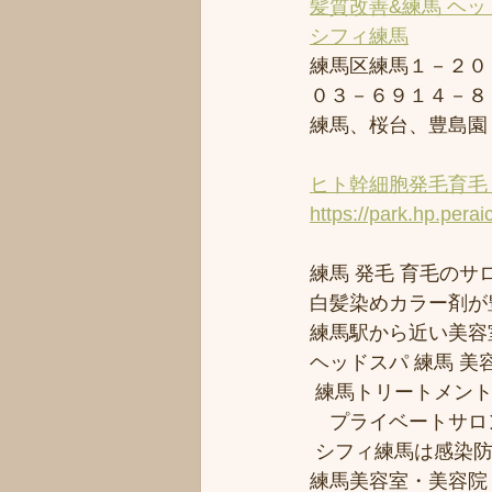
髪質改善&練馬 ヘッ
シフィ練馬
練馬区練馬１－２０
０３－６９１４－８
練馬、桜台、豊島園
ヒト幹細胞発毛育毛 
https://park.hp.perai
練馬 発毛 育毛のサロ
白髪染めカラー剤が
練馬駅から近い美容室シ
ヘッドスパ 練馬 美
 練馬トリートメン
　プライベートサロ
 シフィ練馬は感染
練馬美容室・美容院