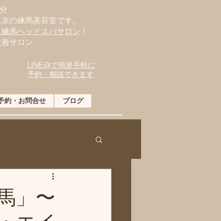
分
東京の練馬美容室です。
・練馬ヘッドスパサロン
！
改善サロン
LINE@で簡単手軽に
予約・相談できます
予約・お問合せ
ブログ
練馬」〜