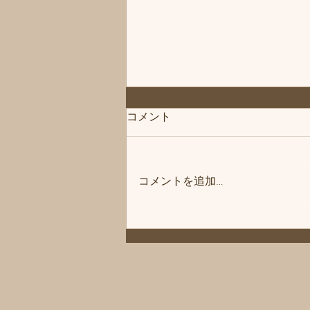
コメント
コメントを追加…
◆「残りあと1枠」練馬髪質
改善トリートメント＆エイジ
ングヘアケア・ヘッドスパ練
馬専門サロン/練馬美容室、練
馬美容院シフィ(sihui)