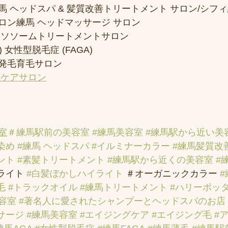
 ヘッドスパ & 髪質改善トリートメント サロン/シフ
ロン練馬 ヘッドマッサージ サロン
クソソームトリートメントサロン
 女性型脱毛症 (FAGA)
発毛育毛サロン
アケアサロン
室
＃練馬駅前の美容室
#練馬美容室
#練馬駅から近い美
染め
#練馬 ヘッドスパ
#イルミナーカラー
#練馬髪質改
ント
#素髪トリートメント
#練馬駅から近くの美容室
#
ライト 
#白髪ぼかしハイライト
 ＃オーガニックカラー 
毛
#トラックオイル
#練馬トリートメント
#ハリーポッ
容室
#著名人に愛されたシャンプーとヘッドスパのお店
サージ
#練馬美容室
#エイジングケア
#エイジング毛
#