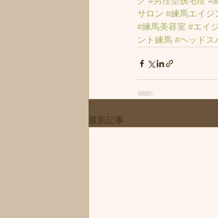
グ
#男性型脱毛症
#
サロン
#練馬エイジ
#練馬美容室
#エイ
ント練馬
#ヘッドス
最新記事