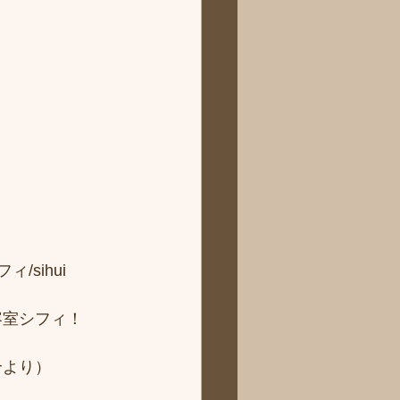
sihui 
容室シフィ！
より） 