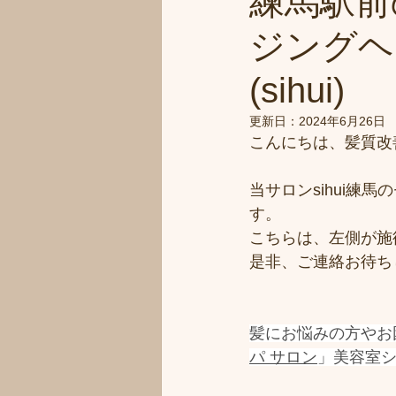
練馬駅前
ジングヘ
(sihui)
更新日：
2024年6月26日
こんにちは、髪質改善
当サロンsihui練
す。
こちらは、左側が施
是非、ご連絡お待ち
髪にお悩みの方やお
パ サロン
」美容室