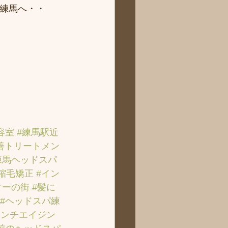
ィ練馬へ・・
容室
#練馬駅近
善トリートメン
練馬ヘッドスパ
#縮毛矯正
#イン
ターの街
#髪に
#ヘッドスパ練
アンチエイジン