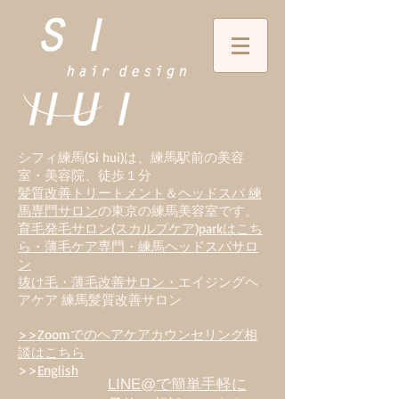
シフィ練馬(Si hui)は、
練
馬駅前の美容
室・美容院、徒歩１分
髪質改善トリートメント
＆
ヘッドスパ 練
馬専門サロン
の東京の練馬美容室です。
育毛発毛サロン(スカルプケア)parkはこち
ら・薄毛ケア専門・練馬ヘッドスパサロ
ン
抜け毛・薄毛改善サロン・
エイジングヘ
アケア 練馬髪質改善サロン
>>Zoomでのヘアケアカウンセリング相
談はこちら
>>
English
LINE@で簡単手軽に