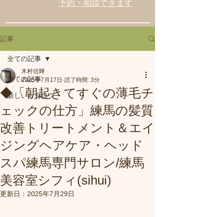
予約・相談できます
記事
全ての記事
木村信輝
全ての記事
2025年7月17日
読了時間: 3分
◆「朝起きてすぐの薄毛チ
新しいカタログ
ェックの仕方」練馬の髪質
改善トリートメント＆エイ
ジングヘアケア・ヘッド
スパ練馬専門サロン/練馬
美容室シフィ(sihui)
更新日：
2025年7月29日