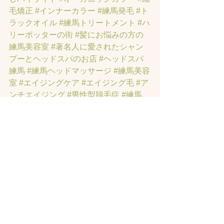
毛矯正
#インナーカラー
#練馬発毛
#ト
ラックオイル
#練馬トリートメント
#ハ
リーポッターの街
#髪にお悩みの方の
練馬美容室
#著名人に愛されたシャン
プーとヘッドスパのお店
#ヘッドスパ
練馬
#練馬ヘッドマッサージ
#練馬美容
室
#エイジングケア
#エイジング毛
#ア
ンチエイジング
#男性型脱毛症
#練馬
AGA
#女性型脱毛症
#練馬FAGA
 #練馬
薄毛
#練馬駅前のヘッドスパサロン
#練
馬エイジングケアサロン
#練馬駅前の
エイジングケアサロン
#ヘッドスパ練
馬駅
#練馬美容室
#エイジングヘア練
馬
#髪のアンチエイジング専門サロン
#
髪質改善トリートメント練馬
#ヘッド
スパ練馬
#練馬リンパマッサージ
#練馬
ヘッドスパ
#練馬ヘッドマッサージ
#ホ
ットペッパービューティーの口コミあ