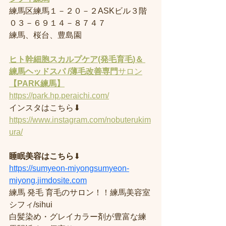
練馬区練馬１－２０－２ASKビル３階
０３－６９１４－８７４７
練馬、桜台、豊島園
ヒト幹細胞スカルプケア(発毛育毛)＆ 
練馬ヘッドスパ /薄毛改善専門
サロン
【PARK練馬】
https://park.hp.peraichi.com/
インスタはこちら⬇︎
https://www.instagram.com/nobuterukim
ura/
睡眠美容はこちら
⬇︎
https://sumyeon-miyongsumyeon-
miyong.jimdosite.com
練馬 発毛 育毛のサロン！！練馬美容室
シフィ/sihui 
白髪染め・グレイカラー剤が豊富な練