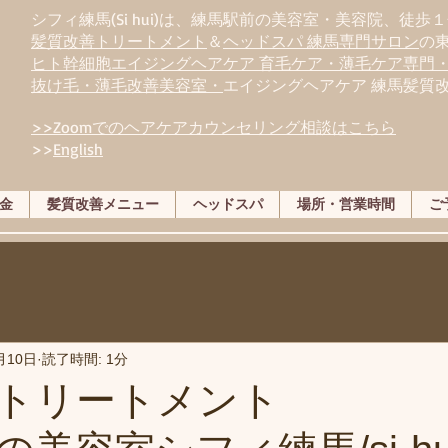
シフィ練馬(Si hui)は、
練
馬駅前の美容室・美容院、徒歩１
髪質改善トリートメント
＆
ヘッドスパ 練馬専門サロン
の
ヒト幹細胞エイジングヘアケア 育毛ケア・薄毛ケア専門
抜け毛・薄毛改善美容室・
エイジングヘアケア 練馬髪質
>>Zoomでのヘアケアカウンセリング相談はこちら
>>
English
金
髪質改善メニュー
ヘッドスパ
場所・営業時間
ご
月10日
読了時間: 1分
改善トリートメ