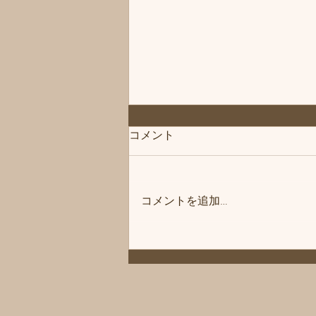
コメント
コメントを追加…
◆「残りあと1枠」練馬髪質
改善トリートメント＆エイジ
ングヘアケア・ヘッドスパ練
馬専門サロン/練馬美容室、練
馬美容院シフィ(sihui)