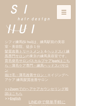
シフィ練馬(Si hui)は、
練
馬駅前の美容
室・美容院、徒歩１分
髪質改善トリートメント
＆
ヘッドスパ 練
馬専門サロン
の東京の練馬美容室です。
育毛発毛サロン(スカルプケア)parkはこち
ら・薄毛ケア専門・練馬ヘッドスパサロ
ン
抜け毛・薄毛改善サロン・
エイジングヘ
アケア 練馬髪質改善サロン
>>Zoomでのヘアケアカウンセリング相
談はこちら
>>
English
LINE@で簡単手軽に