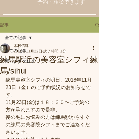
予約・相談できます
記事
全ての記事
木村信輝
全ての記事
2018年11月22日
読了時間: 1分
練馬駅近の美容室シフィ練
新しいカタログ
馬/sihui
練馬美容室シフィの明日、2018年11月
23日（金）のご予約状況のお知らせで
す。
11月23日(金)は１８：３０〜ご予約の
方が承れますので是非、
髪の毛にお悩みの方は練馬駅からすぐ
の練馬の美容院シフィまでご連絡くだ
さいませ。