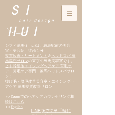
シフィ練馬(Si hui)は、
練
馬駅前の美容
室・美容院、徒歩１分
髪質改善トリートメント
＆
ヘッドスパ 練
馬専門サロン
の東京の練馬美容室です。
ヒト幹細胞エイジングヘアケア 育毛ケ
ア・薄毛ケア専門・練馬ヘッドスパサロ
ン
！
抜け毛・薄毛改善美容室・
エイジングヘ
アケア 練馬髪質改善サロン
>>Zoomでのヘアケアカウンセリング相
談はこちら
>>
English
LINE@で簡単手軽に