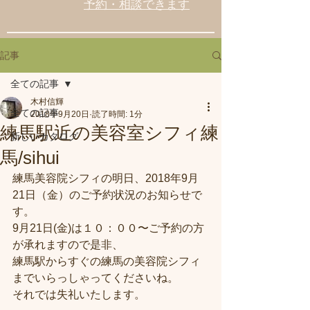
予約・相談できます
記事
全ての記事
木村信輝
全ての記事
2018年9月20日
読了時間: 1分
練馬駅近の美容室シフィ練
新しいカタログ
馬/sihui
練馬美容院シフィの明日、2018年9月
21日（金）のご予約状況のお知らせで
す。
9月21日(金)は１０：００〜ご予約の方
が承れますので是非、
練馬駅からすぐの練馬の美容院シフィ
までいらっしゃってくださいね。
それでは失礼いたします。