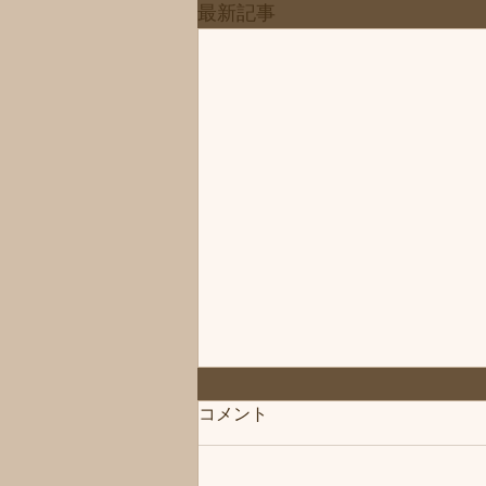
最新記事
◆「お知らせ」練馬髪質改善
コメント
トリートメント＆エイジング
ヘアケア・ヘッドスパ練馬専
こんにちは、練馬髪質改善トリー
門サロン/練馬美容室、練馬美