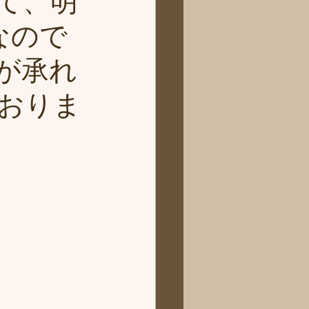
て、明
なので
が承れ
おりま