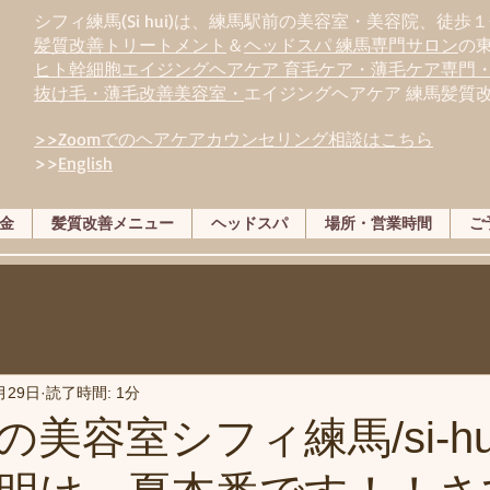
シフィ練馬(Si hui)は、
練
馬駅前の美容室・美容院、徒歩１
髪質改善トリートメント
＆
ヘッドスパ 練馬専門サロン
の
ヒト幹細胞エイジングヘアケア 育毛ケア・薄毛ケア専門
抜け毛・薄毛改善美容室・
エイジングヘアケア 練馬髪質
>>Zoomでのヘアケアカウンセリング相談はこちら
>>
English
金
髪質改善メニュー
ヘッドスパ
場所・営業時間
ご
月29日
読了時間: 1分
美容室シフィ練馬/si-hu