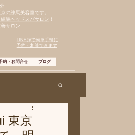
分
東京の練馬美容室です。
・練馬ヘッドスパサロン
！
改善サロン
LINE@で簡単手軽に
予約・相談できます
予約・お問合せ
ブログ
i 東京