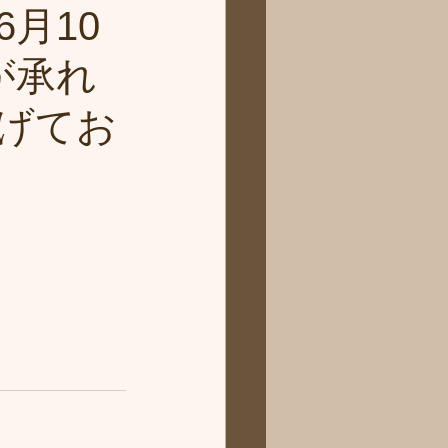
月10
が承れ
げてお