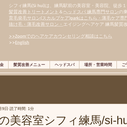
シフィ練馬(Si hui)は、
練
馬駅前の美容室・美容院、徒歩１
髪質改善トリートメント
＆
ヘッドスパ 練馬専門サロン
の
育毛発毛サロン(スカルプケア)parkはこちら・薄毛ケア
抜け毛・薄毛改善サロン・
エイジングヘアケア 練馬髪質
>>Zoomでのヘアケアカウンセリング相談はこちら
>>
English
金
髪質改善メニュー
ヘッドスパ
場所・営業時間
ご
月9日
読了時間: 1分
美容室シフィ練馬/si-hu