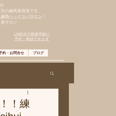
分
東京の練馬美容室です。
・練馬ヘッドスパサロン
！
改善サロン
LINE@で簡単手軽に
予約・相談できます
予約・お問合せ
ブログ
た！！練