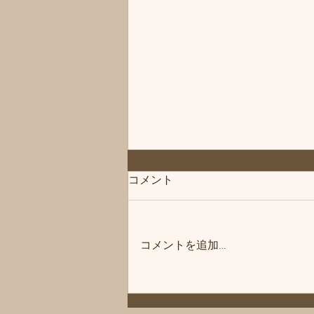
◆「お知らせ」練馬髪質改善
コメント
トリートメント＆エイジング
ヘアケア・ヘッドスパ練馬専
こんにちは、練馬髪質改善トリー
門サロン/練馬美容室、練馬美
トメント＆ヘッドスパ練馬専門サ
容院シフィ(sihui)
コメントを追加…
ロン/練馬美容室、練馬美容院シ
フィ(sihui)です。 当サロンのヘア
ケア商品をいつもご購入いただい
ているお客様にお知らせです❗️ 商