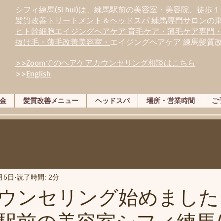
シフィ練馬(Si hui)は、
練
馬駅前の美容室・美容院、徒歩１
髪質改善トリートメント
＆
ヘッドスパ 練馬専門サロン
の
ヒト幹細胞エイジングヘアケア 育毛ケア・薄毛ケア専門
抜け毛・薄毛改善美容室・
エイジングヘアケア 練馬髪質
>>Zoomでのヘアケアカウンセリング相談はこちら
>>
English
金
髪質改善メニュー
ヘッドスパ
場所・営業時間
ご
月5日
読了時間: 2分
カウンセリング始めまし