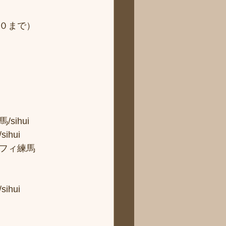
０まで）
hui 
ui 
フィ練馬
hui