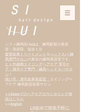
シフィ練馬(Si hui)は、
練
馬駅前の美容
室・美容院、徒歩１分
髪質改善トリートメント
＆
ヘッドスパ 練
馬専門サロン
の東京の練馬美容室です。
ヒト幹細胞エイジングヘアケア 育毛ケ
ア・薄毛ケア専門・練馬ヘッドスパサロ
ン
！
抜け毛・薄毛改善美容室・
エイジングヘ
アケア 練馬髪質改善サロン
>>Zoomでのヘアケアカウンセリング相
談はこちら
>>
English
LINE@で簡単手軽に