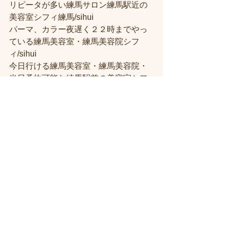
リピータが多い練馬サロン練馬駅近の
美容室シフィ練馬/sihui
パーマ、カラー夜遅く２２時までやっ
ている練馬美容室・練馬美容院シフ
ィ/sihui
今日行ける練馬美容室・練馬美容院・
当日予約可能な練馬駅前の美容室シフ
ィ練馬
髪質改善トリートメント美容室練馬シ
フィ（시휘）
人気がある練馬美容院に한국 분도 꼭 오
세요
すべて表示
最新記事