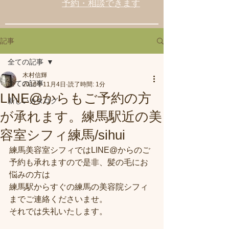
予約・相談できます
記事
全ての記事
木村信輝
全ての記事
2018年11月4日
読了時間: 1分
LINE@からもご予約の方
新しいカタログ
が承れます。練馬駅近の美
容室シフィ練馬/sihui
練馬美容室シフィではLINE@からのご
予約も承れますので是非、髪の毛にお
悩みの方は
練馬駅からすぐの練馬の美容院シフィ
までご連絡くださいませ。
それでは失礼いたします。