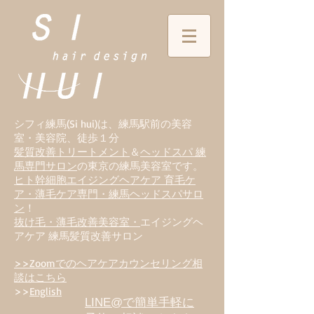
シフィ練馬(Si hui)は、
練
馬駅前の美容
室・美容院、徒歩１分
髪質改善トリートメント
＆
ヘッドスパ 練
馬専門サロン
の東京の練馬美容室です。
ヒト幹細胞エイジングヘアケア 育毛ケ
ア・薄毛ケア専門・練馬ヘッドスパサロ
ン
！
抜け毛・薄毛改善美容室・
エイジングヘ
アケア 練馬髪質改善サロン
>>Zoomでのヘアケアカウンセリング相
談はこちら
>>
English
LINE@で簡単手軽に