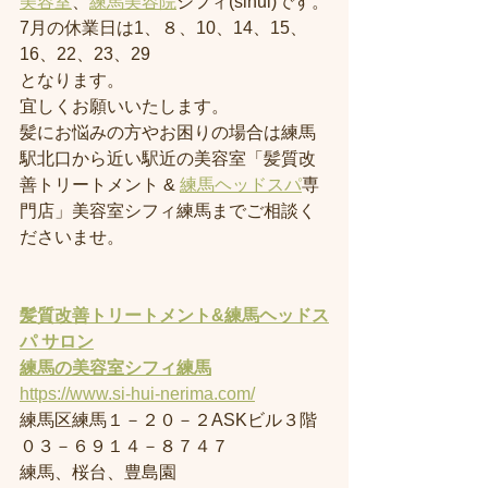
美容室
、
練馬美容院
シフィ(sihui)です。
7月の休業日は1、８、10、14、15、
16、22、23、29
となります。
宜しくお願いいたします。
髪にお悩みの方やお困りの場合は練馬
駅北口から近い駅近の美容室「髪質改
善トリートメント & 
練馬ヘッドスパ
専
門店」美容室シフィ練馬までご相談く
ださいませ。
髪質改善トリートメント&練馬ヘッドス
パ サロン
練馬の美容室
シフィ練馬
https://www.si-hui-nerima.com/
練馬区練馬１－２０－２ASKビル３階
０３－６９１４－８７４７
練馬、桜台、豊島園