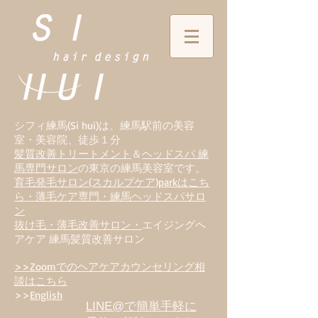
シフィ練馬(Si hui)は、
練
馬駅前の美容
室・美容院、徒歩１分
髪質改善トリートメント
＆
ヘッドスパ 練
馬専門サロン
の東京の練馬美容室です。
育毛発毛サロン(スカルプケア)parkはこち
ら・薄毛ケア専門・練馬ヘッドスパサロ
ン
抜け毛・薄毛改善サロン・
エイジングヘ
アケア 練馬髪質改善サロン
>>Zoomでのヘアケアカウンセリング相
談はこちら
>>
English
LINE@で簡単手軽に