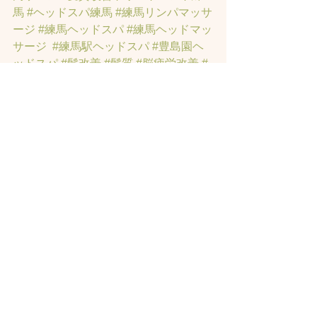
馬
#ヘッドスパ練馬
#練馬リンパマッサ
ージ
#練馬ヘッドスパ
#練馬ヘッドマッ
サージ
#練馬駅ヘッドスパ
#豊島園ヘ
ッドスパ
#髪改善
#髪質
#脳疲労改善
#
東京ヘッドスパ
#トステアトリートメ
ント
#ヘッドスパ練馬駅
#髪質改善練馬
区
#ヘッドスパ東京
#睡眠美容
#髪質改
善50代美容院
#練馬ヒト幹細胞
#東京ヒ
ト幹細胞
#ヒト幹細胞薄毛
#再生医療
#
スカルプ頭皮
#ヒト幹細胞スカルプサ
ロン
#ヒト幹細胞東京
#ヒト幹細胞培養
液
#ヒト幹細胞トリートメント
#ヒト幹
細胞ヘッドスパ東京
#ヒト幹細胞美容
室
#薄毛女性のお悩みサロン
#薄毛でお
悩みサロン
#東京ヒト幹細胞ヘッドス
パ
#薄毛でお悩みの方のサロン
#薄毛専
門美容室
#女性の薄毛専門サロン
#育毛
サロン
#発毛サロン
#東京発毛サロン
#