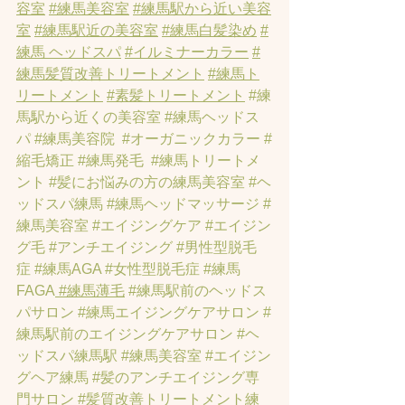
容室
#練馬美容室
#練馬駅から近い美容
室
#練馬駅近の美容室
#練馬白髪染め
#
練馬 ヘッドスパ
#イルミナーカラー
#
練馬髪質改善トリートメント
#練馬ト
リートメント
#素髪トリートメント
#練
馬駅から近くの美容室
#練馬ヘッドス
パ
#練馬美容院
#オーガニックカラー
#
縮毛矯正
#練馬発毛
#練馬トリートメ
ント
#髪にお悩みの方の練馬美容室
#ヘ
ッドスパ練馬
#練馬ヘッドマッサージ
#
練馬美容室
#エイジングケア
#エイジン
グ毛
#アンチエイジング
#男性型脱毛
症
#練馬AGA
#女性型脱毛症
#練馬
FAGA
 #練馬薄毛
#練馬駅前のヘッドス
パサロン
#練馬エイジングケアサロン
#
練馬駅前のエイジングケアサロン
#ヘ
ッドスパ練馬駅
#練馬美容室
#エイジン
グヘア練馬
#髪のアンチエイジング専
門サロン
#髪質改善トリートメント練