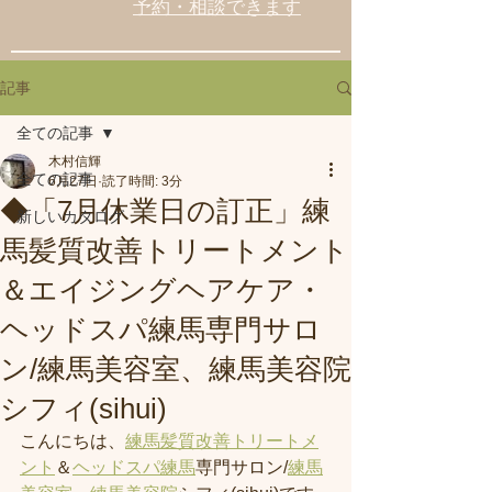
予約・相談できます
記事
全ての記事
木村信輝
全ての記事
6月27日
読了時間: 3分
◆「7月休業日の訂正」練
新しいカタログ
馬髪質改善トリートメント
＆エイジングヘアケア・
ヘッドスパ練馬専門サロ
ン/練馬美容室、練馬美容院
シフィ(sihui)
こんにちは、
練馬髪質改善トリートメ
ント
＆
ヘッドスパ練馬
専門サロン/
練馬