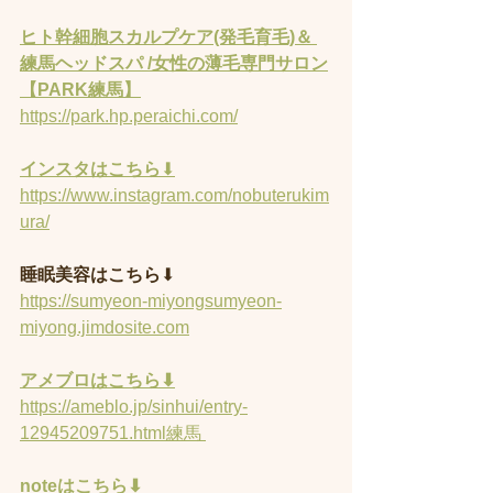
ヒト幹細胞スカルプケア(発毛育毛)＆ 
練馬ヘッドスパ /女性の薄毛専門サロン
【PARK練馬】
https://park.hp.peraichi.com/
インスタはこちら
⬇︎
https://www.instagram.com/nobuterukim
ura/
睡眠美容はこちら
⬇︎
https://sumyeon-miyongsumyeon-
miyong.jimdosite.com
アメブロはこちら⬇︎
https://ameblo.jp/sinhui/entry-
12945209751.html練馬 
noteはこちら⬇︎