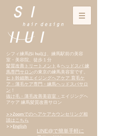
シフィ練馬(Si hui)は、
練
馬駅前の美容
室・美容院、徒歩１分
髪質改善トリートメント
＆
ヘッドスパ 練
馬専門サロン
の東京の練馬美容室です。
ヒト幹細胞エイジングヘアケア 育毛ケ
ア・薄毛ケア専門・練馬ヘッドスパサロ
ン
！
抜け毛・薄毛改善美容室・
エイジングヘ
アケア 練馬髪質改善サロン
>>Zoomでのヘアケアカウンセリング相
談はこちら
>>
English
LINE@で簡単手軽に