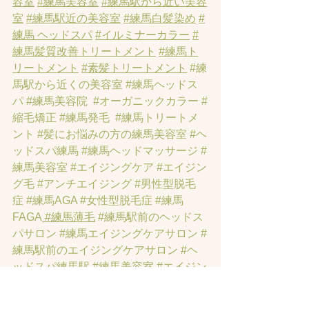
容室
#練馬美容室
#練馬駅から近い美容
室
#練馬駅近の美容室
#練馬白髪染め
#
練馬 ヘッドスパ
#イルミナーカラー
#
練馬髪質改善トリートメント
#練馬ト
リートメント
#素髪トリートメント
#練
馬駅から近くの美容室
#練馬ヘッドス
パ
#練馬美容院
#オーガニックカラー
#
縮毛矯正
#練馬発毛
#練馬トリートメ
ント
#髪にお悩みの方の練馬美容室
#ヘ
ッドスパ練馬
#練馬ヘッドマッサージ
#
練馬美容室
#エイジングケア
#エイジン
グ毛
#アンチエイジング
#男性型脱毛
症
#練馬AGA
#女性型脱毛症
#練馬
FAGA
 #練馬薄毛
#練馬駅前のヘッドス
パサロン
#練馬エイジングケアサロン
#
練馬駅前のエイジングケアサロン
#ヘ
ッドスパ練馬駅
#練馬美容室
#エイジン
グヘア練馬
#髪のアンチエイジング専
門サロン
#髪質改善トリートメント練