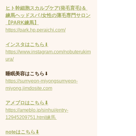
ヒト幹細胞スカルプケア(発毛育毛)＆ 
練馬ヘッドスパ /女性の薄毛専門サロン
【PARK練馬】
https://park.hp.peraichi.com/
インスタはこちら
⬇︎
https://www.instagram.com/nobuterukim
ura/
睡眠美容はこちら
⬇︎
https://sumyeon-miyongsumyeon-
miyong.jimdosite.com
アメブロはこちら⬇︎
https://ameblo.jp/sinhui/entry-
12945209751.html練馬 
noteはこちら⬇︎