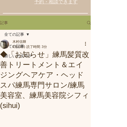
予約・相談できます
記事
全ての記事
木村信輝
全ての記事
5月10日
読了時間: 3分
◆「お知らせ」練馬髪質改
新しいカタログ
善トリートメント＆エイ
ジングヘアケア・ヘッド
スパ練馬専門サロン/練馬
美容室、練馬美容院シフィ
(sihui)