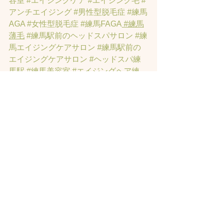
容室
#エイジングケア
#エイジング毛
#
アンチエイジング
#男性型脱毛症
#練馬
AGA
#女性型脱毛症
#練馬FAGA
 #練馬
薄毛
#練馬駅前のヘッドスパサロン
#練
馬エイジングケアサロン
#練馬駅前の
エイジングケアサロン
#ヘッドスパ練
馬駅
#練馬美容室
#エイジングヘア練
馬
#髪のアンチエイジング専門サロン
#
髪質改善トリートメント練馬
#ヘッド
スパ練馬
#練馬リンパマッサージ
#練馬
ヘッドスパ
#練馬ヘッドマッサージ
#練
馬駅ヘッドスパ
#豊島園ヘッドスパ
#髪
改善
#髪質
#脳疲労改善
#東京ヘッドス
パ
#トステアトリートメント
#ヘッドス
パ練馬駅
#髪質改善練馬区
#ヘッドスパ
東京
#睡眠美容
#髪質改善50代美容院
#
練馬ヒト幹細胞
#東京ヒト幹細胞
#ヒト
幹細胞薄毛
#再生医療
#スカルプ頭皮
#
ヒト幹細胞スカルプサロン
#ヒト幹細