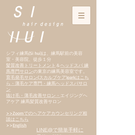
シフィ練馬(Si hui)は、
練
馬駅前の美容
室・美容院、徒歩１分
髪質改善トリートメント
＆
ヘッドスパ 練
馬専門サロン
の東京の練馬美容室です。
育毛発毛サロン(スカルプケア)parkはこち
ら・薄毛ケア専門・練馬ヘッドスパサロ
ン
抜け毛・薄毛改善サロン・
エイジングヘ
アケア 練馬髪質改善サロン
>>Zoomでのヘアケアカウンセリング相
談はこちら
>>
English
LINE@で簡単手軽に