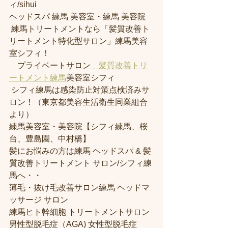
ィ/sihui 
ヘッドスパ 練馬 美容室・練馬 美容院
 練馬トリートメントなら「髪質改善ト
リートメント特化型サロン」練馬美容
室シフィ！
　プライベートサロン
　髪質改善トリ
ートメント練馬
美容室シフィ
 シフィ練馬は感染防止対策点検済みサ
ロン！（東京都美容生活衛生同業組合
より） 
練馬美容室・美容院【シフィ練馬、桜
台、豊島園、中村橋】
髪にお悩みの方は練馬 ヘッドスパ & 髪
質改善トリートメント サロン/シフィ練
馬へ・・
薄毛・抜け毛改善サロン練馬 ヘッドマ
ッサージ サロン
練馬ヒト幹細胞 トリートメントサロン
男性型脱毛症（AGA) 女性型脱毛症 