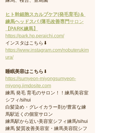
練馬、桜台、豊島園
ヒト幹細胞スカルプケア(発毛育毛)＆ 
練馬ヘッドスパ /薄毛改善専門
サロン
【PARK練馬】
https://park.hp.peraichi.com/
インスタはこちら⬇︎
https://www.instagram.com/nobuterukim
ura/
睡眠美容はこちら
⬇︎
https://sumyeon-miyongsumyeon-
miyong.jimdosite.com
練馬 発毛 育毛のサロン！！練馬美容室
シフィ/sihui 
白髪染め・グレイカラー剤が豊富な練
馬駅近くの個室サロン
練馬駅から近い美容室シフィ練馬/sihui 
練馬 髪質改善美容室・練馬美容院シフ