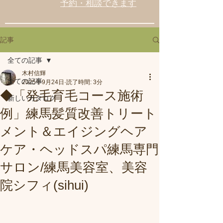
予約・相談できます
記事
全ての記事
木村信輝
全ての記事
2025年9月24日
読了時間: 3分
◆「発毛育毛コース施術
新しいカタログ
例」練馬髪質改善トリート
メント＆エイジングヘア
ケア・ヘッドスパ練馬専門
サロン/練馬美容室、美容
院シフィ(sihui)