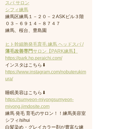
スパ サロン
シフィ練馬
練馬区練馬１－２０－２ASKビル３階
０３－６９１４－８７４７
練馬、桜台、豊島園
ヒト幹細胞発毛育毛 練馬 ヘッドスパ /
薄毛改善専門
サロン【PARK練馬】
https://park.hp.peraichi.com/
インスタはこちら⬇︎
https://www.instagram.com/nobuterukim
ura/
睡眠美容はこちら⬇︎
https://sumyeon-miyongsumyeon-
miyong.jimdosite.com
練馬 発毛 育毛のサロン！！練馬美容室
シフィ/sihui 
白髪染め・グレイカラー剤が豊富な練