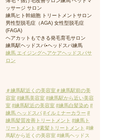
薄毛・抜け毛改善サロン練馬 ヘッドマ
ッサージ サロン
練馬ヒト幹細胞 トリートメントサロン
男性型脱毛症（AGA) 女性型脱毛症 
(FAGA)
ヘアカットもできる発毛育毛サロン
練馬駅ヘッドスパ•ヘッドスパ練馬
練馬 エイジングヘアケアヘッドスパサ
ロン
＃練馬駅近くの美容室
＃練馬駅前の美
容室
#練馬美容室
#練馬駅から近い美容
室
#練馬駅近の美容室
#練馬白髪染め
#
練馬 ヘッドスパ
#イルミナーカラー
#
練馬髪質改善トリートメント
#練馬ト
リートメント
#素髪トリートメント
#練
馬駅から近くの美容室
#練馬ヘッドス