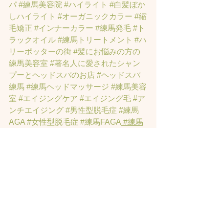
パ
#練馬美容院
#ハイライト
#白髪ぼか
しハイライト
#オーガニックカラー
#縮
毛矯正
#インナーカラー
#練馬発毛
#ト
ラックオイル
#練馬トリートメント
#ハ
リーポッターの街
#髪にお悩みの方の
練馬美容室
#著名人に愛されたシャン
プーとヘッドスパのお店
#ヘッドスパ
練馬
#練馬ヘッドマッサージ
#練馬美容
室
#エイジングケア
#エイジング毛
#ア
ンチエイジング
#男性型脱毛症
#練馬
AGA
#女性型脱毛症
#練馬FAGA
 #練馬
薄毛
#練馬駅前のヘッドスパサロン
#練
馬エイジングケアサロン
#練馬駅前の
エイジングケアサロン
#ヘッドスパ練
馬駅
#練馬美容室
#エイジングヘア練
馬
#髪のアンチエイジング専門サロン
#
髪質改善トリートメント練馬
#ヘッド
スパ練馬
#練馬リンパマッサージ
#練馬
ヘッドスパ
#練馬ヘッドマッサージ
#ホ