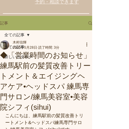
予約・相談できます
記事
全ての記事
木村信輝
全ての記事
2025年5月28日
読了時間: 3分
◆「営業時間のお知らせ」
新しいカタログ
練馬駅前の髪質改善トリー
トメント＆エイジングヘ
アケア•ヘッドスパ 練馬専
門サロン/練馬美容室•美容
院シフィ(sihui)
こんにちは、練馬駅前の髪質改善トリ
ートメント&ヘッドスパ練馬専門サロ