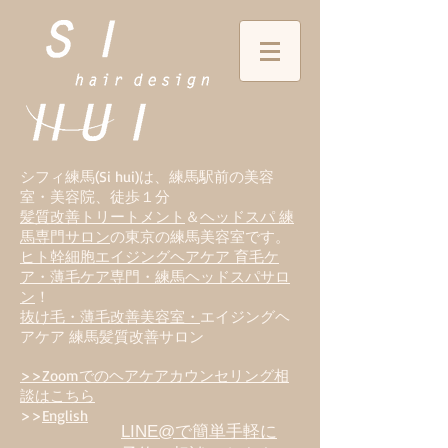
シフィ練馬(Si hui)は、
練
馬駅前の美容
室・美容院、徒歩１分
髪質改善トリートメント
＆
ヘッドスパ 練
馬専門サロン
の東京の練馬美容室です。
ヒト幹細胞エイジングヘアケア 育毛ケ
ア・薄毛ケア専門・練馬ヘッドスパサロ
ン
！
抜け毛・薄毛改善美容室・
エイジングヘ
アケア 練馬髪質改善サロン
>>Zoomでのヘアケアカウンセリング相
談はこちら
>>
English
LINE@で簡単手軽に