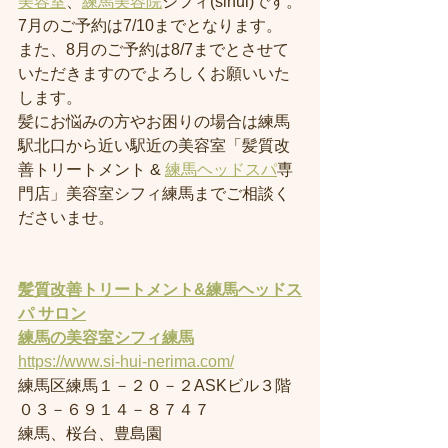
美容室
、
練馬美容院
シフィ(sihui)です。
7月のご予約は7/10までとなります。
また、8月のご予約は8/7までとさせて
いただきますのでよろしくお願いいた
します。
髪にお悩みの方やお困りの場合は練馬
駅北口から近い駅近の美容室「髪質改
善トリートメント & 
練馬ヘッドスパ
専
門店」美容室シフィ練馬までご相談く
ださいませ。
髪質改善トリートメント&練馬ヘッドス
パ サロン
練馬の美容室
シフィ練馬
https://www.si-hui-nerima.com/
練馬区練馬１－２０－２ASKビル３階
０３－６９１４－８７４７
練馬、桜台、豊島園