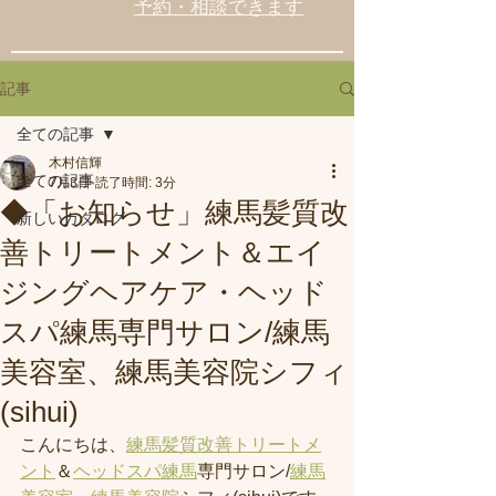
予約・相談できます
記事
全ての記事
木村信輝
全ての記事
7月3日
読了時間: 3分
◆「お知らせ」練馬髪質改
新しいカタログ
善トリートメント＆エイ
ジングヘアケア・ヘッド
スパ練馬専門サロン/練馬
美容室、練馬美容院シフィ
(sihui)
こんにちは、
練馬髪質改善トリートメ
ント
＆
ヘッドスパ練馬
専門サロン/
練馬