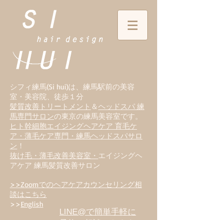
シフィ練馬(Si hui)は、
練
馬駅前の美容
室・美容院、徒歩１分
髪質改善トリートメント
＆
ヘッドスパ 練
馬専門サロン
の東京の練馬美容室です。
ヒト幹細胞エイジングヘアケア 育毛ケ
ア・薄毛ケア専門・練馬ヘッドスパサロ
ン
！
抜け毛・薄毛改善美容室・
エイジングヘ
アケア 練馬髪質改善サロン
>>Zoomでのヘアケアカウンセリング相
談はこちら
>>
English
LINE@で簡単手軽に