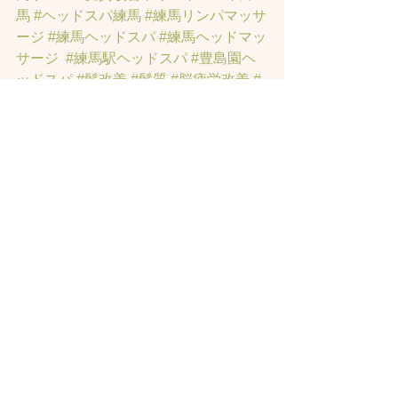
馬
#ヘッドスパ練馬
#練馬リンパマッサ
ージ
#練馬ヘッドスパ
#練馬ヘッドマッ
サージ
#練馬駅ヘッドスパ
#豊島園ヘ
ッドスパ
#髪改善
#髪質
#脳疲労改善
#
東京ヘッドスパ
#トステアトリートメ
ント
#ヘッドスパ練馬駅
#髪質改善練馬
区
#ヘッドスパ東京
#睡眠美容
#髪質改
善50代美容院
#練馬ヒト幹細胞
#東京ヒ
ト幹細胞
#ヒト幹細胞薄毛
#再生医療
#
スカルプ頭皮
#ヒト幹細胞スカルプサ
ロン
#ヒト幹細胞東京
#ヒト幹細胞培養
液
#ヒト幹細胞トリートメント
#ヒト幹
細胞ヘッドスパ東京
#ヒト幹細胞美容
室
#薄毛女性のお悩みサロン
#薄毛でお
悩みサロン
#東京ヒト幹細胞ヘッドス
パ
#薄毛でお悩みの方のサロン
#薄毛専
門美容室
#女性の薄毛専門サロン
#育毛
サロン
#発毛サロン
#東京発毛サロン
#