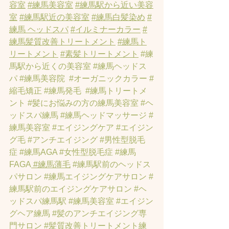
容室
#練馬美容室
#練馬駅から近い美容
室
#練馬駅近の美容室
#練馬白髪染め
#
練馬 ヘッドスパ
#イルミナーカラー
#
練馬髪質改善トリートメント
#練馬ト
リートメント
#素髪トリートメント
#練
馬駅から近くの美容室
#練馬ヘッドス
パ
#練馬美容院
#オーガニックカラー
#
縮毛矯正
#練馬発毛
#練馬トリートメ
ント
#髪にお悩みの方の練馬美容室
#ヘ
ッドスパ練馬
#練馬ヘッドマッサージ
#
練馬美容室
#エイジングケア
#エイジン
グ毛
#アンチエイジング
#男性型脱毛
症
#練馬AGA
#女性型脱毛症
#練馬
FAGA
 #練馬薄毛
#練馬駅前のヘッドス
パサロン
#練馬エイジングケアサロン
#
練馬駅前のエイジングケアサロン
#ヘ
ッドスパ練馬駅
#練馬美容室
#エイジン
グヘア練馬
#髪のアンチエイジング専
門サロン
#髪質改善トリートメント練