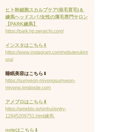
ヒト幹細胞スカルプケア(発毛育毛)＆ 
練馬ヘッドスパ /女性の薄毛専門サロン
【PARK練馬】
https://park.hp.peraichi.com/
インスタはこちら
⬇︎
https://www.instagram.com/nobuterukim
ura/
睡眠美容はこちら
⬇︎
https://sumyeon-miyongsumyeon-
miyong.jimdosite.com
アメブロはこちら⬇︎
https://ameblo.jp/sinhui/entry-
12945209751.html練馬 
noteはこちら⬇︎