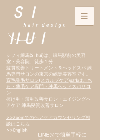
シフィ練馬(Si hui)は、
練
馬駅前の美容
室・美容院、徒歩１分
髪質改善トリートメント
＆
ヘッドスパ 練
馬専門サロン
の東京の練馬美容室です。
育毛発毛サロン(スカルプケア)parkはこち
ら・薄毛ケア専門・練馬ヘッドスパサロ
ン
抜け毛・薄毛改善サロン・
エイジングヘ
アケア 練馬髪質改善サロン
>>Zoomでのヘアケアカウンセリング相
談はこちら
>>
English
LINE@で簡単手軽に