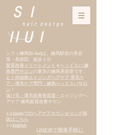
シフィ練馬(Si hui)は、
練
馬駅前の美容
室・美容院、徒歩１分
髪質改善トリートメント
＆
ヘッドスパ 練
馬専門サロン
の東京の練馬美容室です。
ヒト幹細胞エイジングヘアケア 育毛ケ
ア・薄毛ケア専門・練馬ヘッドスパサロ
ン
！
抜け毛・薄毛改善美容室・
エイジングヘ
アケア 練馬髪質改善サロン
>>Zoomでのヘアケアカウンセリング相
談はこちら
>>
English
LINE@で簡単手軽に