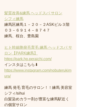
髪質改善&練馬 ヘッドスパ サロン
シフィ練馬
練馬区練馬１－２０－２ASKビル３階
０３－６９１４－８７４７
練馬、桜台、豊島園
ヒト幹細胞発毛育毛 練馬 ヘッドスパ サ
ロン【PARK練馬】
https://park.hp.peraichi.com/
インスタはこちら⬇︎
https://www.instagram.com/nobuterukim
ura/
練馬 発毛 育毛のサロン！！練馬 美容室
シフィ/sihui 
白髪染めカラー剤が豊富な練馬駅近く
の個室サロン