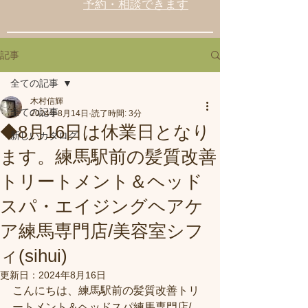
予約・相談できます
記事
全ての記事
木村信輝
全ての記事
2024年8月14日
読了時間: 3分
◆8月16日は休業日となり
新しいカタログ
ます。練馬駅前の髪質改善
トリートメント＆ヘッド
スパ・エイジングヘアケ
ア練馬専門店/美容室シフ
ィ(sihui)
更新日：
2024年8月16日
こんにちは、練馬駅前の髪質改善トリ
ートメント＆ヘッドスパ練馬専門店/