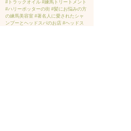
#トラックオイル
#練馬トリートメント
#ハリーポッターの街
#髪にお悩みの方
の練馬美容室
#著名人に愛されたシャ
ンプーとヘッドスパのお店
#ヘッドス
パ練馬
#練馬ヘッドマッサージ
#練馬美
容室
#エイジングケア
#エイジング毛
#
アンチエイジング
#男性型脱毛症
#練馬
AGA
#女性型脱毛症
#練馬FAGA
 #練馬
薄毛
#練馬駅前のヘッドスパサロン
#練
馬エイジングケアサロン
#練馬駅前の
エイジングケアサロン
#ヘッドスパ練
馬駅
#練馬美容室
#エイジングヘア練
馬
#髪のアンチエイジング専門サロン
#
髪質改善トリートメント練馬
#ヘッド
スパ練馬
#練馬リンパマッサージ
#練馬
ヘッドスパ
#練馬ヘッドマッサージ