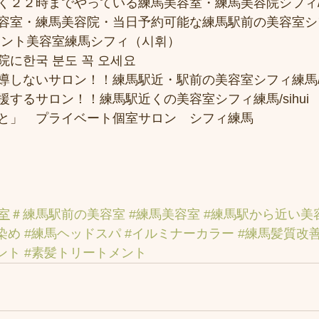
２２時までやっている練馬美容室・練馬美容院シフィ/sih
容室・練馬美容院・当日予約可能な練馬駅前の美容室シ
メント美容室練馬シフィ（시휘） 
に한국 분도 꼭 오세요 
しないサロン！！練馬駅近・駅前の美容室シフィ練馬/si
するサロン！！練馬駅近くの美容室シフィ練馬/sihui
と」　プライベート個室サロン　シフィ練馬
室
＃練馬駅前の美容室
#練馬美容室
#練馬駅から近い美
染め
#練馬ヘッドスパ
#イルミナーカラー
#練馬髪質改
ント
#素髪トリートメント