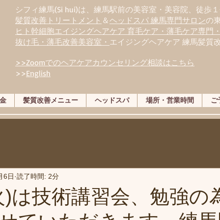
シフィ練馬(Si hui)は、
練
馬駅前の美容室・美容院、徒歩１
髪質改善トリートメント
＆
ヘッドスパ 練馬専門サロン
の
ヒト幹細胞エイジングヘアケア 育毛ケア・薄毛ケア専門
抜け毛・薄毛改善美容室・
エイジングヘアケア 練馬髪質
>>Zoomでのヘアケアカウンセリング相談はこちら
>>
English
金
髪質改善メニュー
ヘッドスパ
場所・営業時間
ご
月6日
読了時間: 2分
(火)は技術講習会、勉強の