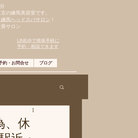
分
東京の練馬美容室です。
・練馬ヘッドスパサロン
！
改善サロン
LINE@で簡単手軽に
予約・相談できます
予約・お問合せ
ブログ
為、休