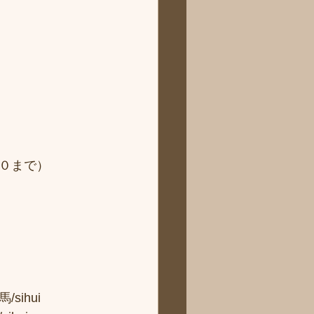
０まで）
hui 