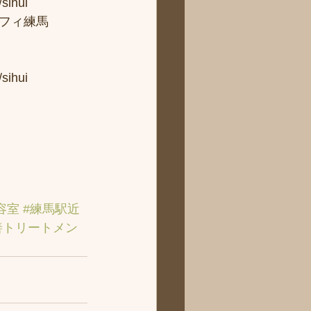
ui 
フィ練馬
hui
容室
#練馬駅近
善トリートメン