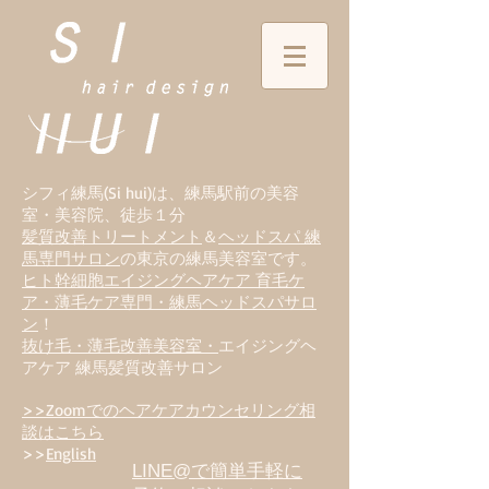
シフィ練馬(Si hui)は、
練
馬駅前の美容
室・美容院、徒歩１分
髪質改善トリートメント
＆
ヘッドスパ 練
馬専門サロン
の東京の練馬美容室です。
ヒト幹細胞エイジングヘアケア 育毛ケ
ア・薄毛ケア専門・練馬ヘッドスパサロ
ン
！
抜け毛・薄毛改善美容室・
エイジングヘ
アケア 練馬髪質改善サロン
>>Zoomでのヘアケアカウンセリング相
談はこちら
>>
English
LINE@で簡単手軽に