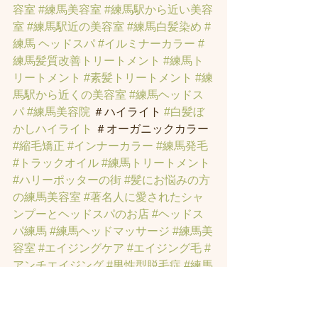
容室
#練馬美容室
#練馬駅から近い美容
室
#練馬駅近の美容室
#練馬白髪染め
#
練馬 ヘッドスパ
#イルミナーカラー
#
練馬髪質改善トリートメント
#練馬ト
リートメント
#素髪トリートメント
#練
馬駅から近くの美容室
#練馬ヘッドス
パ
#練馬美容院
 ＃ハイライト 
#白髪ぼ
かしハイライト
 ＃オーガニックカラー 
#縮毛矯正
#インナーカラー
#練馬発毛
#トラックオイル
#練馬トリートメント
#ハリーポッターの街
#髪にお悩みの方
の練馬美容室
#著名人に愛されたシャ
ンプーとヘッドスパのお店
#ヘッドス
パ練馬
#練馬ヘッドマッサージ
#練馬美
容室
#エイジングケア
#エイジング毛
#
アンチエイジング
#男性型脱毛症
#練馬
AGA
#女性型脱毛症
#練馬FAGA
 #練馬
薄毛
#練馬駅前のヘッドスパサロン
#練
馬エイジングケアサロン
#練馬駅前の