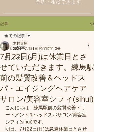
予約・相談できます
記事
全ての記事
木村信輝
全ての記事
2024年7月21日
読了時間: 3分
7月22日(月)は休業日とさ
新しいカタログ
せていただきます。練馬駅
前の髪質改善＆ヘッドス
パ・エイジングヘアケア
サロン/美容室シフィ(sihui)
こんにちは、練馬駅前の髪質改善トリ
ートメント＆ヘッドスパサロン/美容室
シフィ(sihui)です。
明日、7月22日(月)は急遽休業日とさせ