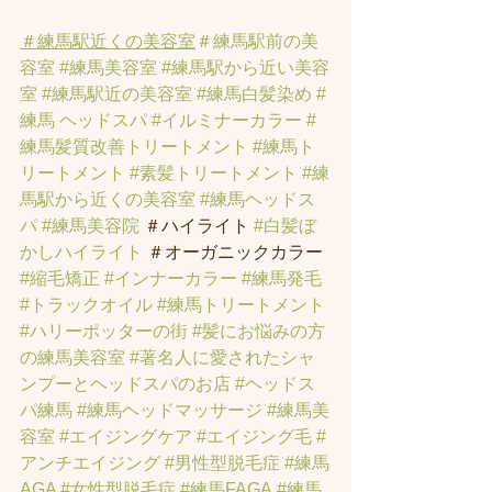
＃練馬駅近くの美容室
＃練馬駅前の美
容室
#練馬美容室
#練馬駅から近い美容
室
#練馬駅近の美容室
#練馬白髪染め
#
練馬 ヘッドスパ
#イルミナーカラー
#
練馬髪質改善トリートメント
#練馬ト
リートメント
#素髪トリートメント
#練
馬駅から近くの美容室
#練馬ヘッドス
パ
#練馬美容院
 ＃ハイライト 
#白髪ぼ
かしハイライト
 ＃オーガニックカラー 
#縮毛矯正
#インナーカラー
#練馬発毛
#トラックオイル
#練馬トリートメント
#ハリーポッターの街
#髪にお悩みの方
の練馬美容室
#著名人に愛されたシャ
ンプーとヘッドスパのお店
#ヘッドス
パ練馬
#練馬ヘッドマッサージ
#練馬美
容室
#エイジングケア
#エイジング毛
#
アンチエイジング
#男性型脱毛症
#練馬
AGA
#女性型脱毛症
#練馬FAGA
 #練馬