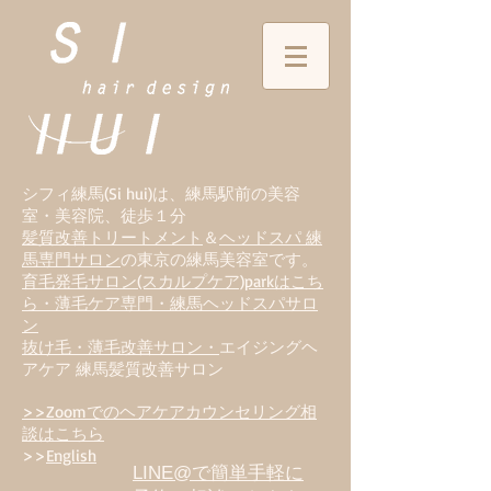
シフィ練馬(Si hui)は、
練
馬駅前の美容
室・美容院、徒歩１分
髪質改善トリートメント
＆
ヘッドスパ 練
馬専門サロン
の東京の練馬美容室です。
育毛発毛サロン(スカルプケア)parkはこち
ら・薄毛ケア専門・練馬ヘッドスパサロ
ン
抜け毛・薄毛改善サロン・
エイジングヘ
アケア 練馬髪質改善サロン
>>Zoomでのヘアケアカウンセリング相
談はこちら
>>
English
LINE@で簡単手軽に