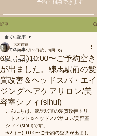
予約・相談できます
記事
全ての記事
木村信輝
全ての記事
2024年5月23日
読了時間: 3分
6/2（日)10:00〜ご予約空き
新しいカタログ
が出ました。練馬駅前の髪
質改善＆ヘッドスパ・エイ
ジングヘアケアサロン/美
容室シフィ(sihui)
こんにちは、練馬駅前の髪質改善トリ
ートメント＆ヘッドスパサロン/美容室
シフィ(sihui)です。
6/2（日)10:00〜ご予約の空きが出まし