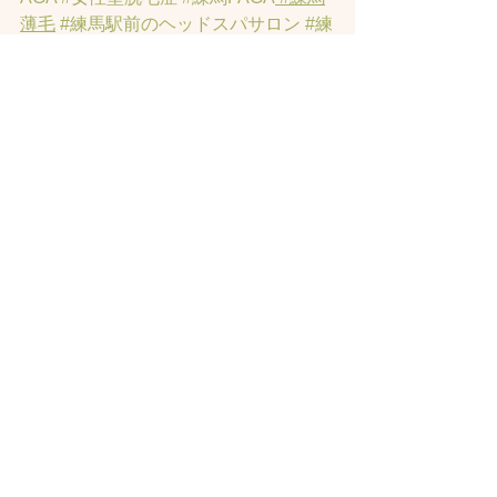
薄毛
#練馬駅前のヘッドスパサロン
#練
馬エイジングケアサロン
#練馬駅前の
エイジングケアサロン
#ヘッドスパ練
馬駅
#練馬美容室
#エイジングヘア練
馬
#髪のアンチエイジング専門サロン
#
髪質改善トリートメント練馬
#ヘッド
スパ練馬
#リンパマッサージ
すべて表示