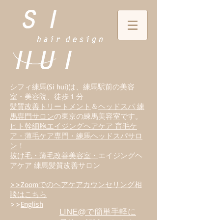
シフィ練馬(Si hui)は、
練
馬駅前の美容
室・美容院、徒歩１分
髪質改善トリートメント
＆
ヘッドスパ 練
馬専門サロン
の東京の練馬美容室です。
ヒト幹細胞エイジングヘアケア 育毛ケ
ア・薄毛ケア専門・練馬ヘッドスパサロ
ン
！
抜け毛・薄毛改善美容室・
エイジングヘ
アケア 練馬髪質改善サロン
>>Zoomでのヘアケアカウンセリング相
談はこちら
>>
English
LINE@で簡単手軽に