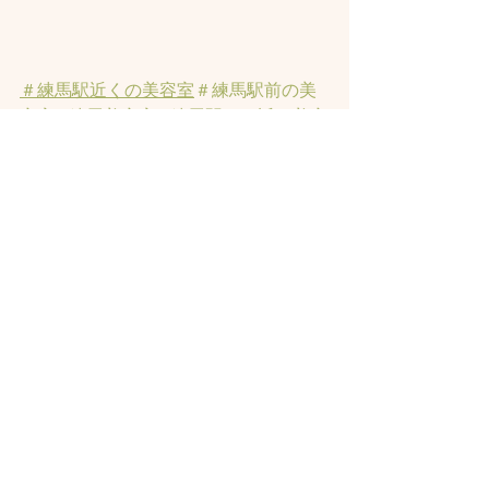
＃練馬駅近くの美容室
＃練馬駅前の美
容室
#練馬美容室
#練馬駅から近い美容
室
#練馬駅近の美容室
#練馬白髪染め
#
練馬ヘッドスパ
#イルミナーカラー
#練
馬髪質改善トリートメント
#練馬トリ
ートメント
#素髪トリートメント
すべて表示
最新記事