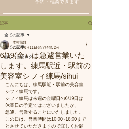
予約・相談できます
記事
全ての記事
木村信輝
全ての記事
2020年6月11日
読了時間: 2分
6/19(金）は急遽営業いた
新しいカタログ
します。練馬駅近・駅前の
美容室シフィ練馬/sihui
こんにちは、練馬駅近・駅前の美容室
シフィ練馬です。
シフィ練馬は来週の金曜日の6/19日は
休業日の予定ではございましたが、
急遽、営業することにいたしました。
この日は、営業時間は10:00~18:00まで
とさせていただきますので宜しくお願