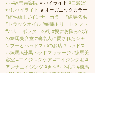
パ
#練馬美容院
 ＃ハイライト 
#白髪ぼ
かしハイライト
 ＃オーガニックカラー 
#縮毛矯正
#インナーカラー
#練馬発毛
#トラックオイル
#練馬トリートメント
#ハリーポッターの街
#髪にお悩みの方
の練馬美容室
#著名人に愛されたシャ
ンプーとヘッドスパのお店
#ヘッドス
パ練馬
#練馬ヘッドマッサージ
#練馬美
容室
#エイジングケア
#エイジング毛
#
アンチエイジング
#男性型脱毛症
#練馬
AGA
#女性型脱毛症
#練馬FAGA
 #練馬
薄毛
#練馬駅前のヘッドスパサロン
#練
馬エイジングケアサロン
#練馬駅前の
エイジングケアサロン
#ヘッドスパ練
馬駅
#練馬美容室
#エイジングヘア練
馬
#髪のアンチエイジング専門サロン
#
髪質改善トリートメント練馬