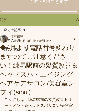
予約・相談できます
記事
全ての記事
木村信輝
全ての記事
2024年3月28日
読了時間: 3分
◆4月より電話番号変わり
新しいカタログ
ますのでご注意くださ
い！練馬駅前の髪質改善＆
ヘッドスパ・エイジング
ヘアケアサロン/美容室シ
フィ(sihui)
こんにちは、練馬駅前の髪質改善トリ
ートメント＆ヘッドスパサロン/美容室