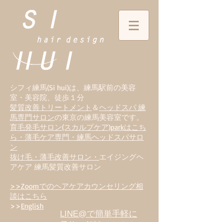
シフィ練馬(Si hui)は、
練
馬駅前の美容
室・美容院、徒歩１分
髪質改善トリートメント
＆
ヘッドスパ 練
馬専門サロン
の東京の練馬美容室です。
育毛発毛サロン(スカルプケア)parkはこち
ら・薄毛ケア専門・練馬ヘッドスパサロ
ン
抜け毛・薄毛改善サロン・
エイジングヘ
アケア 練馬髪質改善サロン
>>Zoomでのヘアケアカウンセリング相
談はこちら
>>
English
LINE@で簡単手軽に