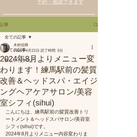
予約・相談できます
記事
全ての記事
木村信輝
全ての記事
2024年4月22日
読了時間: 3分
2024年8月よりメニュー変
新しいカタログ
わります！練馬駅前の髪質
改善＆ヘッドスパ・エイジ
ングヘアケアサロン/美容
室シフィ(sihui)
こんにちは、練馬駅前の髪質改善トリ
ートメント＆ヘッドスパサロン/美容室
シフィ(sihui)です。
2024年8月よりメニュー内容変わりま