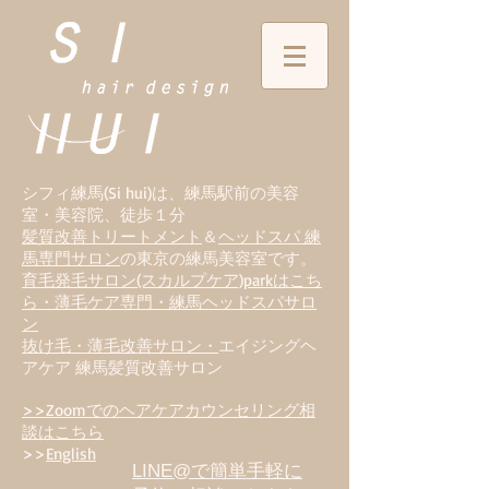
シフィ練馬(Si hui)は、
練
馬駅前の美容
室・美容院、徒歩１分
髪質改善トリートメント
＆
ヘッドスパ 練
馬専門サロン
の東京の練馬美容室です。
育毛発毛サロン(スカルプケア)parkはこち
ら・薄毛ケア専門・練馬ヘッドスパサロ
ン
抜け毛・薄毛改善サロン・
エイジングヘ
アケア 練馬髪質改善サロン
>>Zoomでのヘアケアカウンセリング相
談はこちら
>>
English
LINE@で簡単手軽に