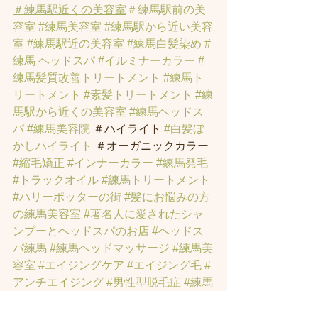
＃練馬駅近くの美容室
＃練馬駅前の美
容室
#練馬美容室
#練馬駅から近い美容
室
#練馬駅近の美容室
#練馬白髪染め
#
練馬 ヘッドスパ
#イルミナーカラー
#
練馬髪質改善トリートメント
#練馬ト
リートメント
#素髪トリートメント
#練
馬駅から近くの美容室
#練馬ヘッドス
パ
#練馬美容院
 ＃ハイライト 
#白髪ぼ
かしハイライト
 ＃オーガニックカラー 
#縮毛矯正
#インナーカラー
#練馬発毛
#トラックオイル
#練馬トリートメント
#ハリーポッターの街
#髪にお悩みの方
の練馬美容室
#著名人に愛されたシャ
ンプーとヘッドスパのお店
#ヘッドス
パ練馬
#練馬ヘッドマッサージ
#練馬美
容室
#エイジングケア
#エイジング毛
#
アンチエイジング
#男性型脱毛症
#練馬
AGA
#女性型脱毛症
#練馬FAGA
 #練馬
薄毛
#練馬駅前のヘッドスパサロン
#練