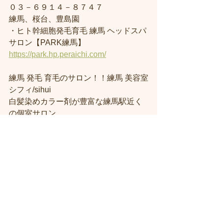
０３－６９１４－８７４７
練馬、桜台、豊島園
・ヒト幹細胞発毛育毛 練馬 ヘッドスパ 
サロン【PARK練馬】
https://park.hp.peraichi.com/
練馬 発毛 育毛のサロン！！練馬 美容室
シフィ/sihui 
白髪染めカラー剤が豊富な練馬駅近く
の個室サロン
練馬駅から近い美容室シフィ練馬/sihui 
練馬 髪質改善美容室・練馬美容院シフ
ィ/sihui 
ヘッドスパ 練馬 美容室・練馬 美容院
 練馬トリートメントなら「髪質改善ト
リートメント特化型サロン」練馬美容
室シフィ！
　プライベートサロン　練馬 髪質改善
美容室シフィ