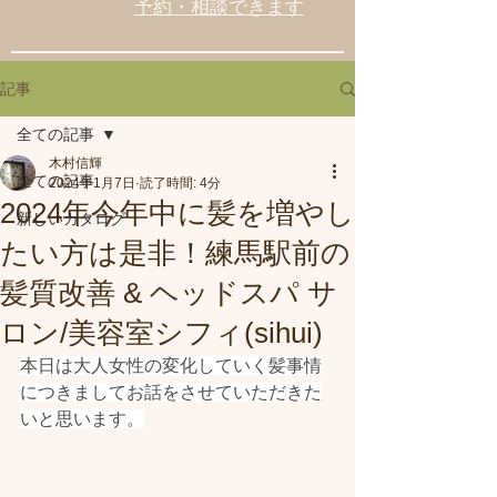
予約・相談できます
記事
全ての記事
木村信輝
全ての記事
2024年1月7日
読了時間: 4分
2024年今年中に髪を増やし
新しいカタログ
たい方は是非！練馬駅前の
髪質改善 & ヘッドスパ サ
ロン/美容室シフィ(sihui)
本日は大人女性の変化していく髪事情
につきましてお話をさせていただきた
いと思います。