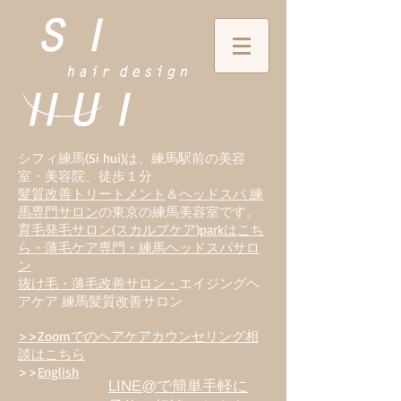
シフィ練馬(Si hui)は、
練
馬駅前の美容
室・美容院、徒歩１分
髪質改善トリートメント
＆
ヘッドスパ 練
馬専門サロン
の東京の練馬美容室です。
育毛発毛サロン(スカルプケア)parkはこち
ら・薄毛ケア専門・練馬ヘッドスパサロ
ン
抜け毛・薄毛改善サロン・
エイジングヘ
アケア 練馬髪質改善サロン
>>Zoomでのヘアケアカウンセリング相
談はこちら
>>
English
LINE@で簡単手軽に