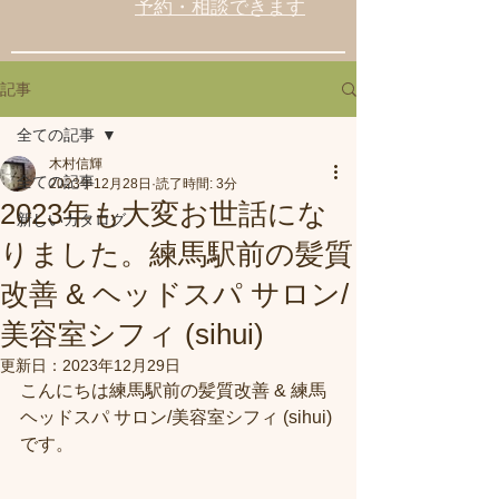
予約・相談できます
記事
全ての記事
木村信輝
全ての記事
2023年12月28日
読了時間: 3分
2023年も大変お世話にな
新しいカタログ
りました。練馬駅前の髪質
改善 & ヘッドスパ サロン/
美容室シフィ (sihui)
更新日：
2023年12月29日
こんにちは練馬駅前の髪質改善 & 練馬 
ヘッドスパ サロン/美容室シフィ (sihui)
です。