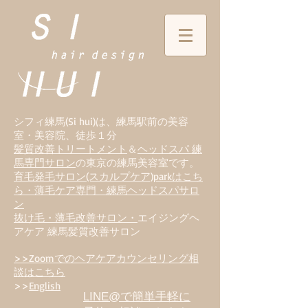
シフィ練馬(Si hui)は、
練
馬駅前の美容
室・美容院、徒歩１分
髪質改善トリートメント
＆
ヘッドスパ 練
馬専門サロン
の東京の練馬美容室です。
育毛発毛サロン(スカルプケア)parkはこち
ら・薄毛ケア専門・練馬ヘッドスパサロ
ン
抜け毛・薄毛改善サロン・
エイジングヘ
アケア 練馬髪質改善サロン
>>Zoomでのヘアケアカウンセリング相
談はこちら
>>
English
LINE@で簡単手軽に