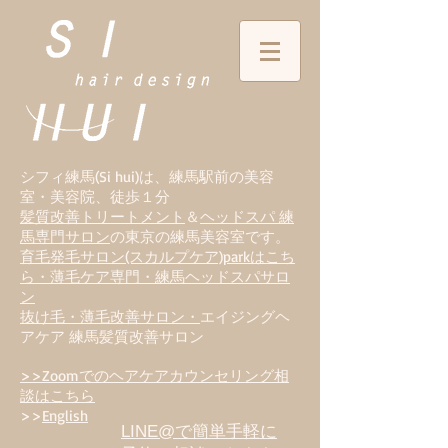
シフィ練馬(Si hui)は、
練
馬駅前の美容
室・美容院、徒歩１分
髪質改善トリートメント
＆
ヘッドスパ 練
馬専門サロン
の東京の練馬美容室です。
育毛発毛サロン(スカルプケア)parkはこち
ら・薄毛ケア専門・練馬ヘッドスパサロ
ン
抜け毛・薄毛改善サロン・
エイジングヘ
アケア 練馬髪質改善サロン
>>Zoomでのヘアケアカウンセリング相
談はこちら
>>
English
LINE@で簡単手軽に