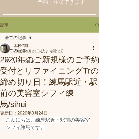
予約・相談できます
記事
全ての記事
木村信輝
全ての記事
2020年9月23日
読了時間: 2分
2020年のご新規様のご予約
新しいカタログ
受付とリファイニングTrの
締め切り日！練馬駅近・駅
前の美容室シフィ練
馬/sihui
更新日：
2020年9月24日
こんにちは、練馬駅近・駅前の美容室
シフィ練馬です。