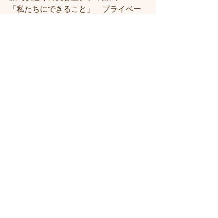
「私たちにできること」　プライベー
ト個室サロン　シフィ練馬
＃練馬駅近くの美容室
＃練馬駅前の美
容室
#練馬美容室
#練馬駅から近い美容
室
#練馬駅近の美容室
#練馬白髪染め
#
練馬ヘッドスパ
#イルミナーカラー
#練
馬髪質改善トリートメント
#練馬トリ
ートメント
#素髪トリートメント
すべて表示
最新記事