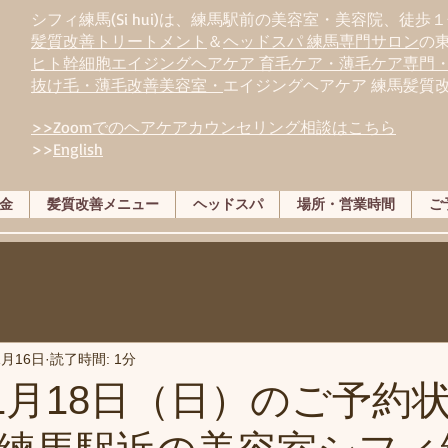
シフィ練馬(Si hui)は、
練
馬駅前の美容室・美容院、徒歩１
髪質改善トリートメント
＆
ヘッドスパ 練馬専門サロン
の
ヒト幹細胞エイジングヘアケア 育毛ケア・薄毛ケア専門
抜け毛・薄毛改善美容室・
エイジングヘアケア 練馬髪質
>>Zoomでのヘアケアカウンセリング相談はこちら
>>
English
金
髪質改善メニュー
ヘッドスパ
場所・営業時間
ご
1月16日
読了時間: 1分
年11月18日（日）のご予約