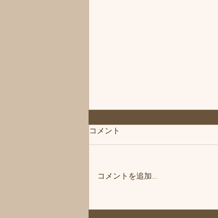
◆「お知らせ」練馬髪質改善
コメント
トリートメント＆エイジング
ヘアケア・ヘッドスパ練馬専
こんにちは、練馬髪質改善トリー
門サロン/練馬美容室、練馬美
トメント＆ヘッドスパ練馬専門サ
容院シフィ(sihui)
コメントを追加…
ロン/練馬美容室、練馬美容院シ
フィ(sihui)です。 当サロンのヘア
ケア商品をいつもご購入いただい
ているお客様にお知らせです❗️ 商