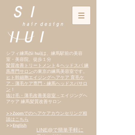
シフィ練馬(Si hui)は、
練
馬駅前の美容
室・美容院、徒歩１分
髪質改善トリートメント
＆
ヘッドスパ 練
馬専門サロン
の東京の練馬美容室です。
ヒト幹細胞エイジングヘアケア 育毛ケ
ア・薄毛ケア専門・練馬ヘッドスパサロ
ン
！
抜け毛・薄毛改善美容室・
エイジングヘ
アケア 練馬髪質改善サロン
>>Zoomでのヘアケアカウンセリング相
談はこちら
>>
English
LINE@で簡単手軽に