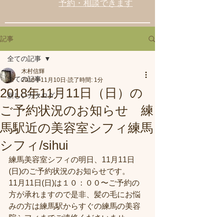
予約・相談できます
記事
全ての記事
木村信輝
全ての記事
2018年11月10日
読了時間: 1分
2018年11月11日（日）の
新しいカタログ
ご予約状況のお知らせ 練
馬駅近の美容室シフィ練馬
シフィ/sihui
練馬美容室シフィの明日、11月11日
(日)のご予約状況のお知らせです。
11月11日(日)は１０：００〜ご予約の
方が承れますので是非、髪の毛にお悩
みの方は練馬駅からすぐの練馬の美容