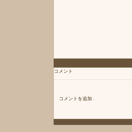
◆「お知らせ」練馬髪質改善
コメント
トリートメント＆エイジング
ヘアケア・ヘッドスパ練馬専
こんにちは、練馬髪質改善トリー
門サロン/練馬美容室、練馬美
トメント＆ヘッドスパ練馬専門サ
容院シフィ(sihui)
コメントを追加…
ロン/練馬美容室、練馬美容院シ
フィ(sihui)です。 当サロンのヘア
ケア商品をいつもご購入いただい
ているお客様にお知らせです❗️ 商
品メーカー様の方が夏季休暇に入