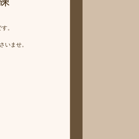
練
です。
さいませ。