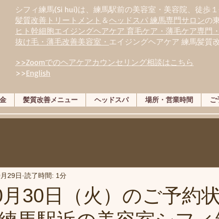
シフィ練馬(Si hui)は、
練
馬駅前の美容室・美容院、徒歩１
髪質改善トリートメント
＆
ヘッドスパ 練馬専門サロン
の
ヒト幹細胞エイジングヘアケア 育毛ケア・薄毛ケア専門
抜け毛・薄毛改善美容室・
エイジングヘアケア 練馬髪質
>>Zoomでのヘアケアカウンセリング相談はこちら
>>
English
金
髪質改善メニュー
ヘッドスパ
場所・営業時間
ご
0月29日
読了時間: 1分
年10月30日（火）のご予約