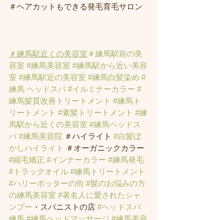
＃ヘアカットもできる発毛育毛サロン
＃練馬駅近くの美容室
＃練馬駅前の美
容室
#練馬美容室
#練馬駅から近い美容
室
#練馬駅近の美容室
#練馬白髪染め
#
練馬 ヘッドスパ
#イルミナーカラー
#
練馬髪質改善トリートメント
#練馬ト
リートメント
#素髪トリートメント
#練
馬駅から近くの美容室
#練馬ヘッドス
パ
#練馬美容院
 ＃ハイライト 
#白髪ぼ
かしハイライト
 ＃オーガニックカラー 
#縮毛矯正
#インナーカラー
#練馬発毛
#トラックオイル
#練馬トリートメント
#ハリーポッターの街
#髪のお悩みの方
の練馬美容室
#著名人に愛されたシャ
ンプー
・スパニストの店 
#ヘッドスパ
練馬
#練馬ヘッドマッサージ
#練馬美容