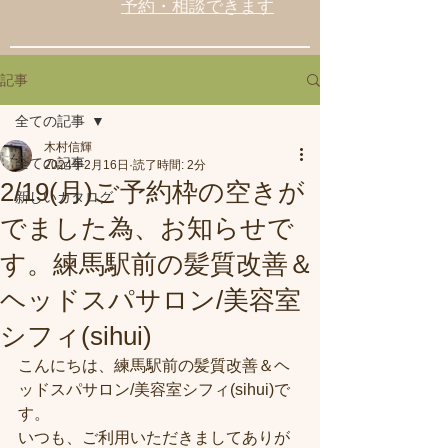
予約・相談できます
記事
全ての記事
木村信輝
全ての記事
2024年2月16日
読了時間: 2分
2/19(月)ご予約枠の空きが
新しいカタログ
でました為、お知らせで
す。練馬駅前の髪質改善＆
ヘッドスパサロン/美容室
シフィ(sihui)
こんにちは、練馬駅前の髪質改善＆ヘ
ッドスパサロン/美容室シフィ(sihui)で
す。
いつも、ご利用いただきましてありが