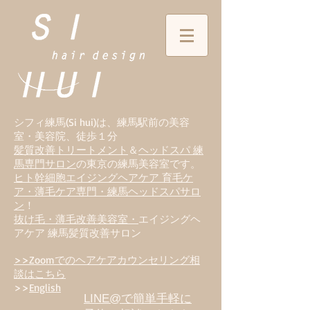
シフィ練馬(Si hui)は、
練
馬駅前の美容
室・美容院、徒歩１分
髪質改善トリートメント
＆
ヘッドスパ 練
馬専門サロン
の東京の練馬美容室です。
ヒト幹細胞エイジングヘアケア 育毛ケ
ア・薄毛ケア専門・練馬ヘッドスパサロ
ン
！
抜け毛・薄毛改善美容室・
エイジングヘ
アケア 練馬髪質改善サロン
>>Zoomでのヘアケアカウンセリング相
談はこちら
>>
English
LINE@で簡単手軽に