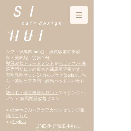
シフィ練馬(Si hui)は、
練
馬駅前の美容
室・美容院、徒歩１分
髪質改善トリートメント
＆
ヘッドスパ 練
馬専門サロン
の東京の練馬美容室です。
育毛発毛サロン(スカルプケア)parkはこち
ら・薄毛ケア専門・練馬ヘッドスパサロ
ン
抜け毛・薄毛改善サロン・
エイジングヘ
アケア 練馬髪質改善サロン
>>Zoomでのヘアケアカウンセリング相
談はこちら
>>
English
LINE@で簡単手軽に