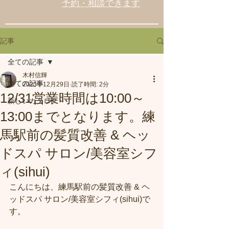
予約・相談できます
記事
全ての記事
木村信輝
全ての記事
2023年12月29日
読了時間: 2分
12/31営業時間は10:00～
新しいカタログ
13:00までとなります。練
馬駅前の髪質改善 & ヘッ
ドスパ サロン/美容室シフ
ィ(sihui)
こんにちは、練馬駅前の髪質改善 & ヘ
ッドスパ サロン/美容室シフィ(sihui)で
す。