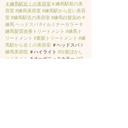
＃練馬駅近くの美容室
＃練馬駅前の美
容室
#練馬美容室
#練馬駅から近い美容
室
#練馬駅近の美容室
#練馬白髪染め
#
練馬 ヘッドスパ
#イルミナーカラー
#
練馬髪質改善トリートメント
#練馬ト
リートメント
#素髪トリートメント
#練
馬駅から近くの美容室
 ＃ヘッドスパ 
#
練馬美容院
 ＃ハイライト 
#白髪ぼかし
ハイライト
 ＃オーガニックカラー 
#縮
毛矯正
#インナーカラー
#練馬
 発毛 
#ト
ラックオイル
#練馬トリートメント
#ハ
リーポッターの街
 ＃髪のお悩みの方の
練馬 美容室 
#著名人に愛されたシャン
プー
・スパニストの店。＃ヘッドスパ 
練馬