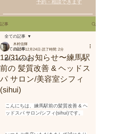
予約・相談できます
記事
全ての記事
木村信輝
全ての記事
2023年12月24日
読了時間: 2分
12/31のお知らせ〜練馬駅
新しいカタログ
前の 髪質改善 & ヘッドス
パ サロン/美容室シフィ
(sihui)
こんにちは、練馬駅前の髪質改善 & ヘ
ッドスパ サロン/シフィ(sihui)です。