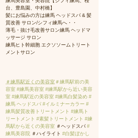
練馬美容室・美容院【シフィ練馬、桜
台、豊島園、中村橋】
髪にお悩みの方は練馬 ヘッドスパ & 髪
質改善 サロン/シフィ練馬へ・・
薄毛・抜け毛改善サロン練馬 ヘッドマ
ッサージ サロン
練馬ヒト幹細胞 エクソソームトリート
メントサロン
＃練馬駅近くの美容室
＃練馬駅前の美
容室
#練馬美容室
#練馬駅から近い美容
室
#練馬駅近の美容室
#練馬白髪染め
#
練馬 ヘッドスパ
#イルミナーカラー
#
練馬髪質改善トリートメント
#練馬ト
リートメント
#素髪トリートメント
#練
馬駅から近くの美容室
 ＃ヘッドスパ 
#
練馬美容院
 ＃ハイライト 
#白髪ぼかし