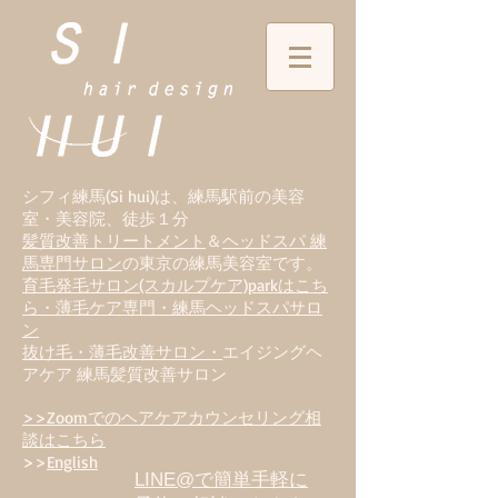
シフィ練馬(Si hui)は、
練
馬駅前の美容
室・美容院、徒歩１分
髪質改善トリートメント
＆
ヘッドスパ 練
馬専門サロン
の東京の練馬美容室です。
育毛発毛サロン(スカルプケア)parkはこち
ら・薄毛ケア専門・練馬ヘッドスパサロ
ン
抜け毛・薄毛改善サロン・
エイジングヘ
アケア 練馬髪質改善サロン
>>Zoomでのヘアケアカウンセリング相
談はこちら
>>
English
LINE@で簡単手軽に