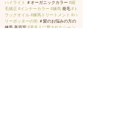
ハイライト
 ＃オーガニックカラー 
#縮
毛矯正
#インナーカラー
#練馬
 発毛 
#ト
ラックオイル
#練馬トリートメント
#ハ
リーポッターの街
 ＃髪のお悩みの方の
練馬 美容室 
#著名人に愛されたシャン
プー
・スパニストの店。＃ヘッドスパ 
練馬