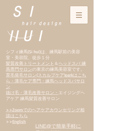
シフィ練馬(Si hui)は、
練
馬駅前の美容
室・美容院、徒歩１分
髪質改善トリートメント
＆
ヘッドスパ 練
馬専門サロン
の東京の練馬美容室です。
育毛発毛サロン(スカルプケア)parkはこち
ら・薄毛ケア専門・練馬ヘッドスパサロ
ン
抜け毛・薄毛改善サロン・
エイジングヘ
アケア 練馬髪質改善サロン
>>Zoomでのヘアケアカウンセリング相
談はこちら
>>
English
LINE@で簡単手軽に