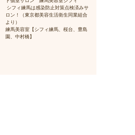
ト個室サロン　練馬美容室シフィ
 シフィ練馬は感染防止対策点検済みサ
ロン！（東京都美容生活衛生同業組合
より） 
練馬美容室【シフィ練馬、桜台、豊島
園、中村橋】
＃練馬駅近くの美容室
＃練馬駅前の美
容室
#練馬美容室
#練馬駅から近い美容
室
#練馬駅近の美容室
#練馬白髪染め
#
練馬ヘッドスパ
#イルミナーカラー
#練
馬髪質改善トリートメント
#練馬トリ
ートメント
#素髪トリートメント
#練馬
駅から近くの美容室
 ＃ヘッドスパ