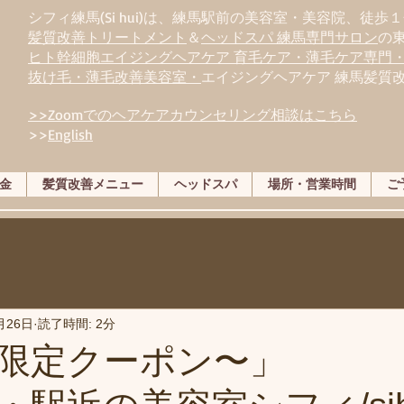
シフィ練馬(Si hui)は、
練
馬駅前の美容室・美容院、徒歩１
髪質改善トリートメント
＆
ヘッドスパ 練馬専門サロン
の
ヒト幹細胞エイジングヘアケア 育毛ケア・薄毛ケア専門
抜け毛・薄毛改善美容室・
エイジングヘアケア 練馬髪質
>>Zoomでのヘアケアカウンセリング相談はこちら
>>
English
金
髪質改善メニュー
ヘッドスパ
場所・営業時間
ご
月26日
読了時間: 2分
６月限定クーポン