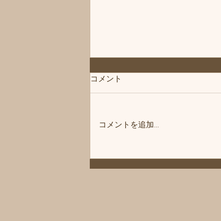
コメント
コメントを追加…
◆「残りあと1枠」練馬髪質
改善トリートメント＆エイジ
ングヘアケア・ヘッドスパ練
馬専門サロン/練馬美容室、練
馬美容院シフィ(sihui)