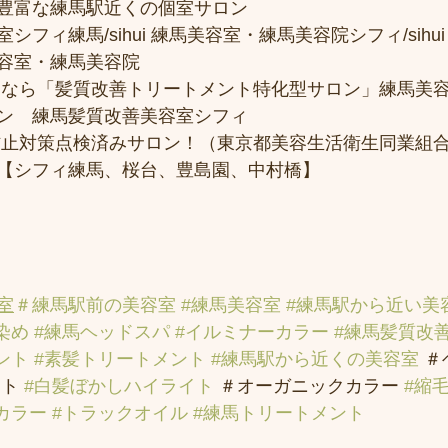
豊富な練馬駅近くの個室サロン
フィ練馬/sihui 練馬美容室・練馬美容院シフィ/sihui
容室・練馬美容院
トなら「髪質改善トリートメント特化型サロン」練馬美
ン　練馬髪質改善美容室シフィ
防止対策点検済みサロン！（東京都美容生活衛生同業組合
【シフィ練馬、桜台、豊島園、中村橋】
室
＃練馬駅前の美容室
#練馬美容室
#練馬駅から近い美
染め
#練馬ヘッドスパ
#イルミナーカラー
#練馬髪質改
ント
#素髪トリートメント
#練馬駅から近くの美容室
 
ト 
#白髪ぼかしハイライト
 ＃オーガニックカラー 
#縮
カラー
#トラックオイル
#練馬トリートメント