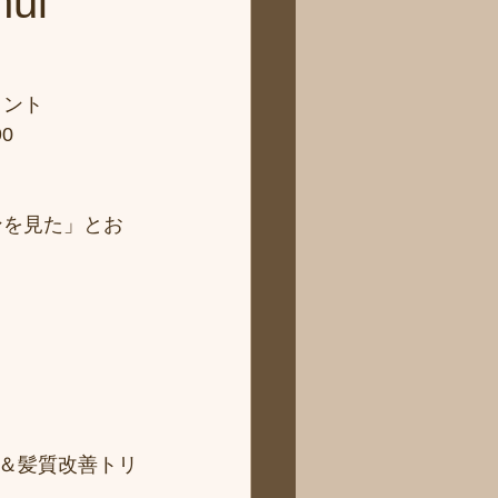
ui
ント　 
0  
ンを見た」とお
日
＆髪質改善トリ