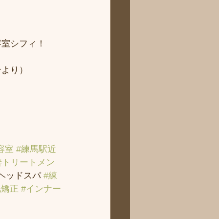
 
容室シフィ！
より） 
容室
#練馬駅近
善トリートメン
＃ヘッドスパ 
#練
毛矯正
#インナー