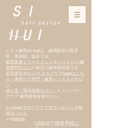
シフィ練馬(Si hui)は、
練
馬駅前の美容
室・美容院、徒歩１分
髪質改善トリートメント
＆
ヘッドスパ 練
馬専門サロン
の東京の練馬美容室です。
育毛発毛サロン(スカルプケア)parkはこち
ら・薄毛ケア専門・練馬ヘッドスパサロ
ン
抜け毛・薄毛改善サロン・
エイジングヘ
アケア 練馬髪質改善サロン
>>Zoomでのヘアケアカウンセリング相
談はこちら
>>
English
LINE@で簡単手軽に