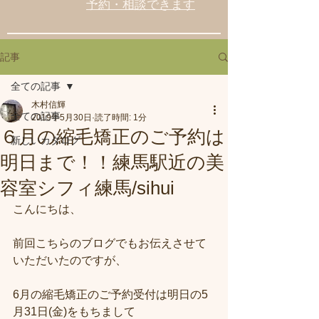
予約・相談できます
記事
全ての記事
木村信輝
全ての記事
2019年5月30日
読了時間: 1分
６月の縮毛矯正のご予約は
新しいカタログ
明日まで！！練馬駅近の美
容室シフィ練馬/sihui
こんにちは、
前回こちらのブログでもお伝えさせて
いただいたのですが、
6月の縮毛矯正のご予約受付は明日の5
月31日(金)をもちまして