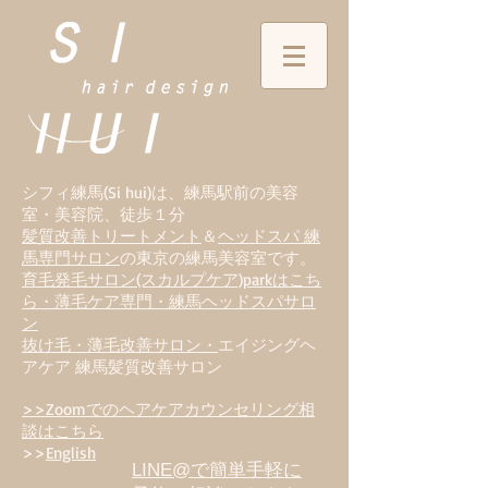
シフィ練馬(Si hui)は、
練
馬駅前の美容
室・美容院、徒歩１分
髪質改善トリートメント
＆
ヘッドスパ 練
馬専門サロン
の東京の練馬美容室です。
育毛発毛サロン(スカルプケア)parkはこち
ら・薄毛ケア専門・練馬ヘッドスパサロ
ン
抜け毛・薄毛改善サロン・
エイジングヘ
アケア 練馬髪質改善サロン
>>Zoomでのヘアケアカウンセリング相
談はこちら
>>
English
LINE@で簡単手軽に