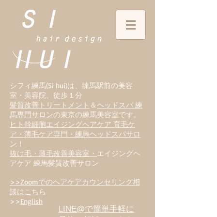
シフィ練馬(Si hui)は、
練
馬駅前の美容
室・美容院、徒歩１分
髪質改善トリートメント
＆
ヘッドスパ 練
馬専門サロン
の東京の練馬美容室です。
ヒト幹細胞エイジングヘアケア 育毛ケ
ア・薄毛ケア専門・練馬ヘッドスパサロ
ン
！
抜け毛・薄毛改善美容室・
エイジングヘ
アケア 練馬髪質改善サロン
>>Zoomでのヘアケアカウンセリング相
談はこちら
>>
English
LINE@で簡単手軽に