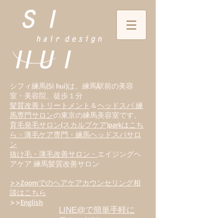
シフィ練馬(Si hui)は、
練
馬駅前の美容
室・美容院、徒歩１分
髪質改善トリートメント
＆
ヘッドスパ 練
馬専門サロン
の東京の練馬美容室です。
育毛発毛サロン(スカルプケア)parkはこち
ら・薄毛ケア専門・練馬ヘッドスパサロ
ン
抜け毛・薄毛改善サロン・
エイジングヘ
アケア 練馬髪質改善サロン
>>Zoomでのヘアケアカウンセリング相
談はこちら
>>
English
LINE@で簡単手軽に