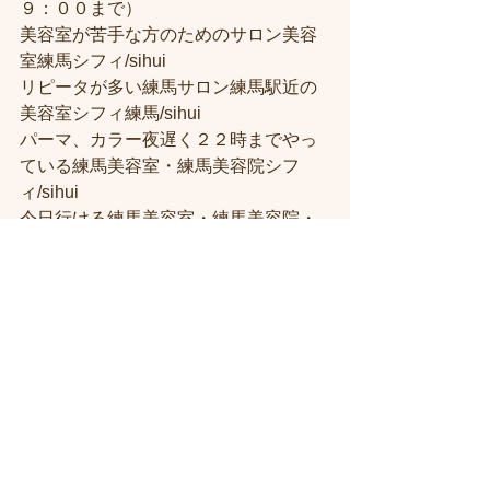
９：００まで）
美容室が苦手な方のためのサロン美容
室練馬シフィ/sihui
リピータが多い練馬サロン練馬駅近の
美容室シフィ練馬/sihui
パーマ、カラー夜遅く２２時までやっ
ている練馬美容室・練馬美容院シフ
ィ/sihui
今日行ける練馬美容室・練馬美容院・
当日予約可能な練馬駅前の美容室シフ
ィ練馬
髪質改善トリートメント美容室練馬シ
フィ（시휘）
人気がある練馬美容院に한국 분도 꼭 오
세요