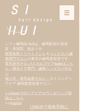
シフィ練馬(Si hui)は、
練
馬駅前の美容
室・美容院、徒歩１分
髪質改善トリートメント
＆
ヘッドスパ 練
馬専門サロン
の東京の練馬美容室です。
育毛発毛サロン(スカルプケア)parkはこち
ら・薄毛ケア専門・練馬ヘッドスパサロ
ン
抜け毛・薄毛改善サロン・
エイジングヘ
アケア 練馬髪質改善サロン
>>Zoomでのヘアケアカウンセリング相
談はこちら
>>
English
LINE@で簡単手軽に