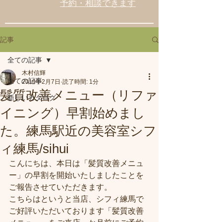
予約・相談できます
記事
全ての記事
木村信輝
全ての記事
2019年2月7日
読了時間: 1分
髪質改善メニュー（リファ
新しいカタログ
イニング）早割始めまし
た。練馬駅近の美容室シフ
ィ練馬/sihui
こんにちは、本日は「髪質改善メニュ
ー」の早割を開始いたしましたことを
ご報告させていただきます。
こちらはというと当店、シフィ練馬で
ご好評いただいております「髪質改善