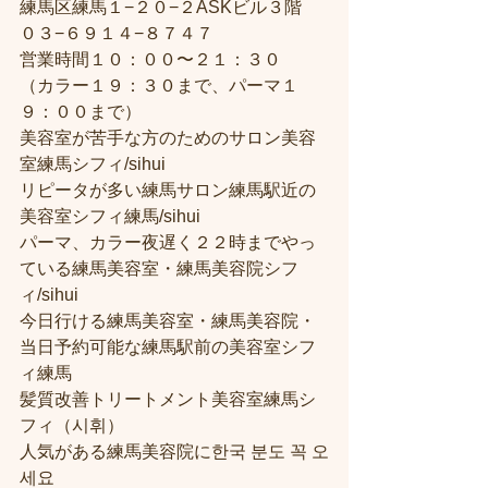
練馬区練馬１−２０−２ASKビル３階
０３−６９１４−８７４７
営業時間１０：００〜２１：３０
（カラー１９：３０まで、パーマ１
９：００まで）
美容室が苦手な方のためのサロン美容
室練馬シフィ/sihui
リピータが多い練馬サロン練馬駅近の
美容室シフィ練馬/sihui
パーマ、カラー夜遅く２２時までやっ
ている練馬美容室・練馬美容院シフ
ィ/sihui
今日行ける練馬美容室・練馬美容院・
当日予約可能な練馬駅前の美容室シフ
ィ練馬
髪質改善トリートメント美容室練馬シ
フィ（시휘）
人気がある練馬美容院に한국 분도 꼭 오
세요