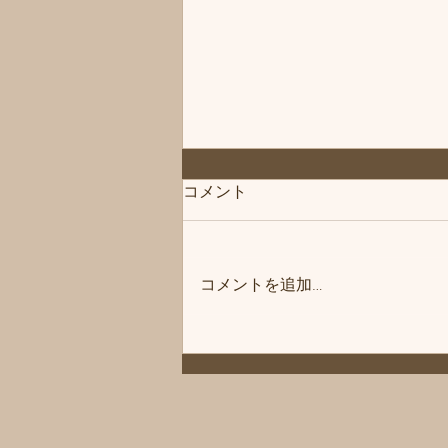
◆「お知らせ」練馬髪質改善
コメント
トリートメント＆エイジング
ヘアケア・ヘッドスパ練馬専
こんにちは、練馬髪質改善トリー
門サロン/練馬美容室、練馬美
トメント＆ヘッドスパ練馬専門サ
容院シフィ(sihui)
コメントを追加…
ロン/練馬美容室、練馬美容院シ
フィ(sihui)です。 当サロンのヘア
ケア商品をいつもご購入いただい
ているお客様にお知らせです❗️ 商
品メーカー様の方が夏季休暇に入
ります。 その為、一時シャンプ
ーやトリートメントなどがお渡し