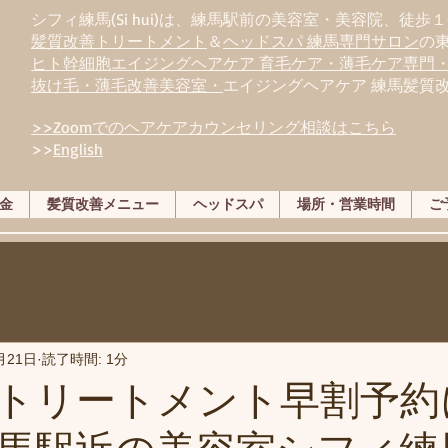
シフィ練馬(Si hui)は、
練
馬駅前の美容室・美容院、徒歩１
髪質改善トリートメント
＆
ヘッドスパ 練馬専門サロン
の
ヒト幹細胞エイジングヘアケア 育毛ケア・薄毛ケア専門
抜け毛・薄毛改善美容室・
エイジングヘアケア 練馬髪質
>>Zoomでのヘアケアカウンセリング相談はこちら
>>
English
金
髪質改善メニュー
ヘッドスパ
場所・営業時間
ご
月21日
読了時間: 1分
トリートメント早割予約