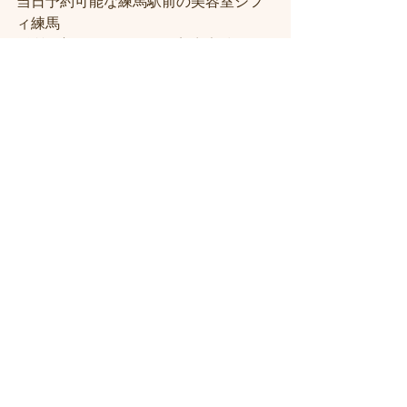
当日予約可能な練馬駅前の美容室シフ
ィ練馬
髪質改善トリートメント美容室練馬シ
フィ（시휘）
人気がある練馬美容院に한국 분도 꼭 오
세요
すべて表示
最新記事