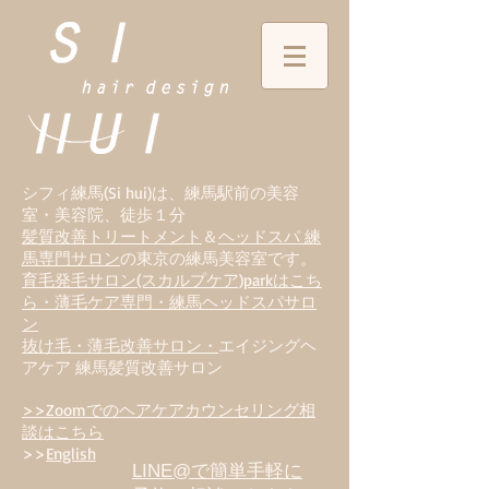
シフィ練馬(Si hui)は、
練
馬駅前の美容
室・美容院、徒歩１分
髪質改善トリートメント
＆
ヘッドスパ 練
馬専門サロン
の東京の練馬美容室です。
育毛発毛サロン(スカルプケア)parkはこち
ら・薄毛ケア専門・練馬ヘッドスパサロ
ン
抜け毛・薄毛改善サロン・
エイジングヘ
アケア 練馬髪質改善サロン
>>Zoomでのヘアケアカウンセリング相
談はこちら
>>
English
LINE@で簡単手軽に