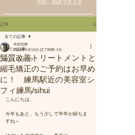
予約・相談できます
記事
全ての記事
木村信輝
全ての記事
2019年5月16日
読了時間: 2分
髪質改善トリートメントと
新しいカタログ
縮毛矯正のご予約はお早め
に！ 練馬駅近の美容室シ
フィ練馬/sihui
こんにちは、
今年もあと、もう少しで半年が経ちま
すね～