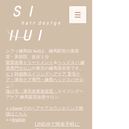
シフィ練馬(Si hui)は、
練
馬駅前の美容
室・美容院、徒歩１分
髪質改善トリートメント
＆
ヘッドスパ 練
馬専門サロン
の東京の練馬美容室です。
ヒト幹細胞エイジングヘアケア 育毛ケ
ア・薄毛ケア専門・練馬ヘッドスパサロ
ン
！
抜け毛・薄毛改善美容室・
エイジングヘ
アケア 練馬髪質改善サロン
>>Zoomでのヘアケアカウンセリング相
談はこちら
>>
English
LINE@で簡単手軽に