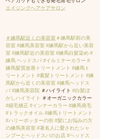
ヘアカットもできる発毛育毛サロン
エイジングヘアケアサロン
＃練馬駅近くの美容室
＃練馬駅前の美
容室
#練馬美容室
#練馬駅から近い美容
室
#練馬駅近の美容室
#練馬白髪染め
#
練馬 ヘッドスパ
#イルミナーカラー
#
練馬髪質改善トリートメント
#練馬ト
リートメント
#素髪トリートメント
#練
馬駅から近くの美容室
#練馬ヘッドス
パ
#練馬美容院
 ＃ハイライト 
#白髪ぼ
かしハイライト
 ＃オーガニックカラー 
#縮毛矯正
#インナーカラー
#練馬発毛
#トラックオイル
#練馬トリートメント
#ハリーポッターの街
#髪にお悩みの方
の練馬美容室
#著名人に愛されたシャ
ンプーとヘッドスパのお店
#ヘッドス