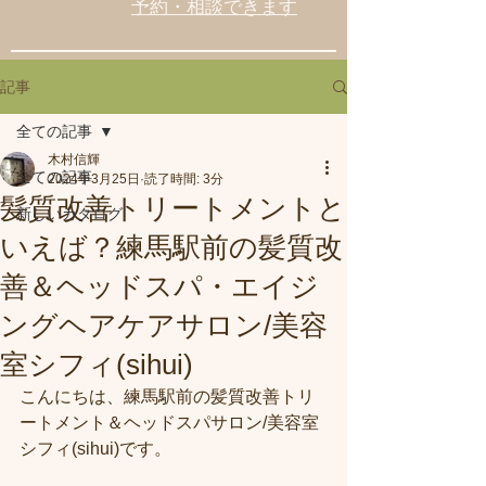
予約・相談できます
記事
全ての記事
木村信輝
全ての記事
2024年3月25日
読了時間: 3分
髪質改善トリートメントと
新しいカタログ
いえば？練馬駅前の髪質改
善＆ヘッドスパ・エイジ
ングヘアケアサロン/美容
室シフィ(sihui)
こんにちは、練馬駅前の髪質改善トリ
ートメント＆ヘッドスパサロン/美容室
シフィ(sihui)です。